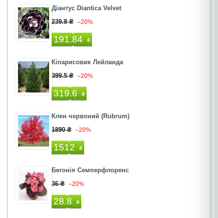
Діантус Diantica Velvet
239.8 ₴
–20%
191.84
₴
Кіпарисовик Лейланда
399.5 ₴
–20%
319.6
₴
Клен червоний (Rubrum)
1890 ₴
–20%
1512
₴
Бегонія Семперфлоренс
36 ₴
–20%
28.8
₴