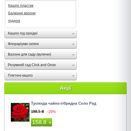
Кашпо пластик
Балконні вазони
піддоні
Кашпо під орхідеї
Флораріуми скляні
Вазони для саду (вуличні)
Розумний сад Click and Grow
Плетені кашпо
Акції
Троянда чайно-гібридна Соло Ред
198.5 ₴
–20%
158.8
₴