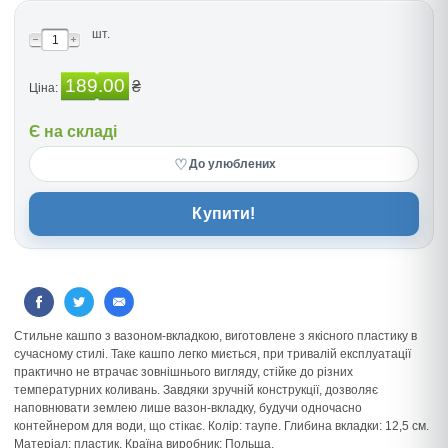
шт.
189.00
₴
Ціна:
Є на складі
♡
До улюблених
Купити!
Стильне кашпо з вазоном-вкладкою, виготовлене з якісного пластику в
сучасному стилі. Таке кашпо легко миється, при тривалій експлуатації
практично не втрачає зовнішнього вигляду, стійке до різних
температурних коливань. Завдяки зручній конструкції, дозволяє
наповнювати землею лише вазон-вкладку, будучи одночасно
контейнером для води, що стікає. Колір: таупе. Глибина вкладки: 12,5 см.
Матеріал: пластик. Країна виробник: Польща.