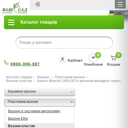
UA
R
Каталог товарів
0
0
Кабінет
0800-306-307
Улюблені
Кошик
Каталог товарів
Вазони
Пластикові вазони
Вазони пластик
Кашпо Фінезія 140х140 із вазоном вкладкою таупе
Керамічні вазони
Пластикові вазони
Вазони із системою автополиву
Вазони Elho
Вазони пластик