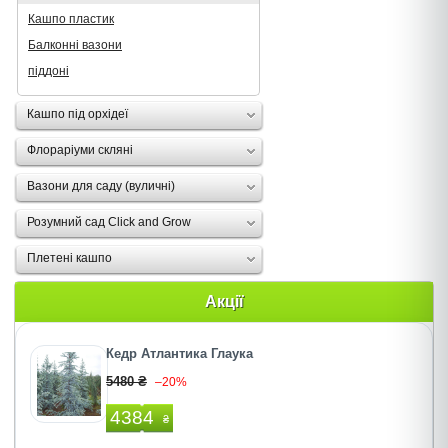
Кашпо пластик
Балконні вазони
піддоні
Кашпо під орхідеї
Флораріуми скляні
Вазони для саду (вуличні)
Розумний сад Click and Grow
Плетені кашпо
Акції
Кедр Атлантика Глаука
5480 ₴
–20%
4384
₴