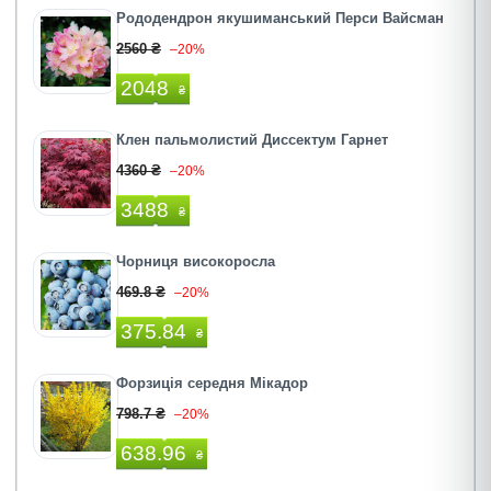
Рододендрон якушиманський Перси Вайсман
2560 ₴
–20%
2048
₴
Клен пальмолистий Диссектум Гарнет
4360 ₴
–20%
3488
₴
Чорниця високоросла
469.8 ₴
–20%
375.84
₴
Форзиція середня Мікадор
798.7 ₴
–20%
638.96
₴