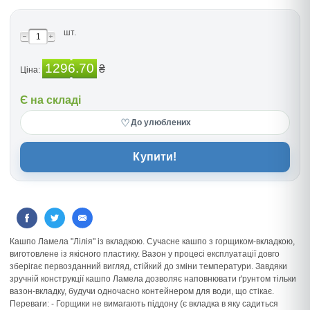
шт.
1296.70
₴
Ціна:
Є на складі
♡
До улюблених
Купити!
Кашпо Ламела "Лілія" із вкладкою. Сучасне кашпо з горщиком-вкладкою,
виготовлене із якісного пластику. Вазон у процесі експлуатації довго
зберігає первозданний вигляд, стійкий до зміни температури. Завдяки
зручній конструкції кашпо Ламела дозволяє наповнювати ґрунтом тільки
вазон-вкладку, будучи одночасно контейнером для води, що стікає.
Переваги: - Горщики не вимагають піддону (є вкладка в яку садиться