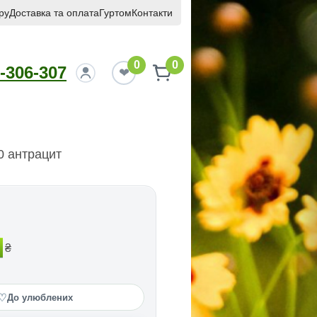
ру
Доставка та оплата
Гуртом
Контакти
0
0
-306-307
0 антрацит
₴
♡
До улюблених