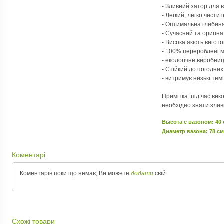
- Зливний затор для 
- Легкий, легко чисти
- Оптимальна глибин
- Сучасний та оригін
- Висока якість вигот
- 100% перероблені 
- екологічне виробни
- Стійкий до погодних
- витримує низькі те
Примітка: під час вик
необхідно зняти злив
Высота c вазоном: 40
Диаметр вазона: 78 см
Коментарі
Коментарів поки що немає, Ви можете
додати
свій.
Схожі товари