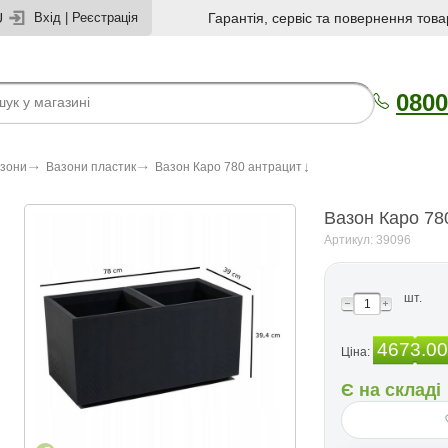
U
Вхід
|
Реєстрація
Гарантія, сервіс та повернення това
0800
азони
Вазони пластик
Вазон Каро 780 антрацит
Вазон Каро 78
Артикул: 39096
шт.
4673.00
Ціна:
Є на складі