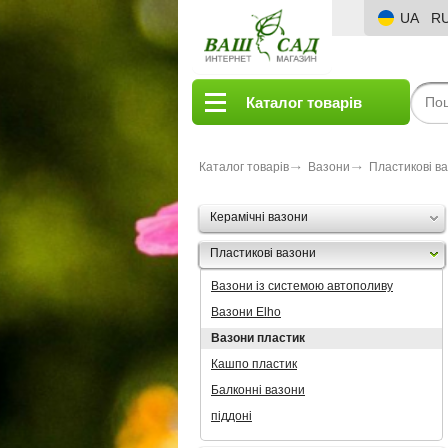
UA
R
Каталог товарів
Каталог товарів
Вазони
Пластикові в
Керамічні вазони
Пластикові вазони
Вазони із системою автополиву
Вазони Elho
Вазони пластик
Кашпо пластик
Балконні вазони
піддоні