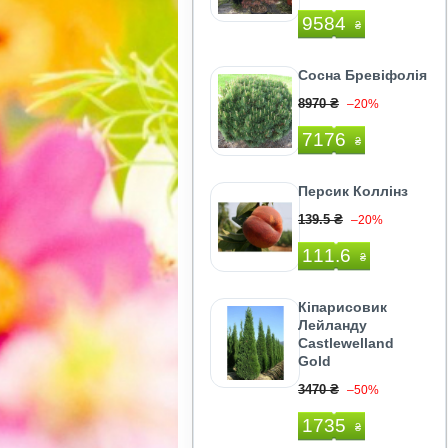
9584
₴
Сосна Бревіфолія
8970 ₴
–20%
7176
₴
Персик Коллінз
139.5 ₴
–20%
111.6
₴
Кіпарисовик
Лейланду
Castlewelland
Gold
3470 ₴
–50%
1735
₴