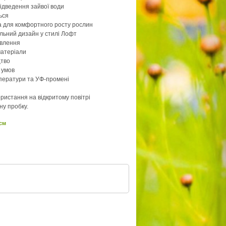
відведення зайвої води
ться
а для комфортного росту рослин
альний дизайн у стилі Лофт
овлення
матеріали
цтво
 умов
мператури та УФ-промені
ористання на відкритому повітрі
ну пробку.
 см