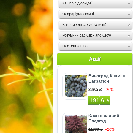
Кашпо під орхідеї
Флораріуми скляні
Вазони для саду (вуличні)
Розумний сад Click and Grow
Плетені кашпо
Акції
Виноград Кішміш
Багратіон
239.5 ₴
–20%
191.6
₴
Клен віяловий
Бладгуд
11980 ₴
–20%