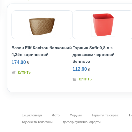
Вазон Elif Капітон балконний
Горщик Safir 0,8 л з
4,25л коричневий
дренажем червоний
Serinova
174.00
₴
112.60
₴
КУПИТЬ
КУПИТЬ
Енциклопедія
Фото
Форуми
Гарантія та сервіс
П
Адреси та телефони
Договір публічної оферти