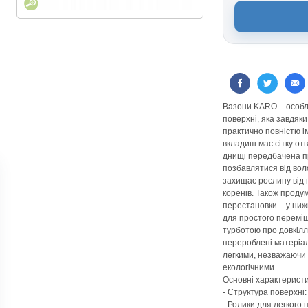
Вазони KARO – особлив
поверхні, яка завдяк
практично повністю і
вкладиш має сітку отв
днищі передбачена п
позбавлятися від вол
захищає рослину від
коренів. Також продум
перестановки – у ниж
для простого переміщ
турботою про довкілл
перероблені матеріал
легкими, незважаючи 
екологічними.
Основні характерист
- Структура поверхні:
- Ролики для легкого