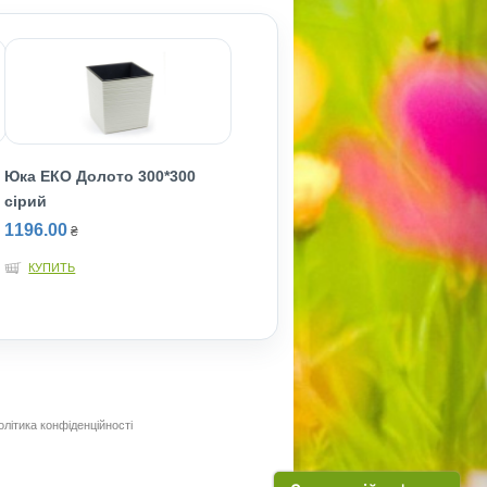
Юка ЕКО Долото 300*300
сiрий
1196.00
₴
КУПИТЬ
олітика конфіденційності