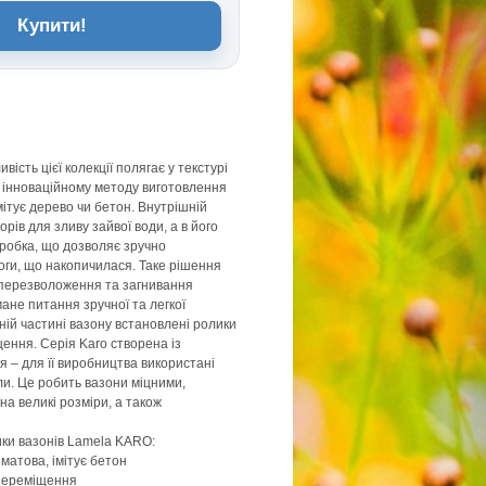
Купити!
ість цієї колекції полягає у текстурі
и інноваційному методу виготовлення
мітує дерево чи бетон. Внутрішній
орів для зливу зайвої води, а в його
робка, що дозволяє зручно
оги, що накопичилася. Таке рішення
 перезволоження та загнивання
ане питання зручної та легкої
ній частині вазону встановлені ролики
ення. Серія Karo створена із
я – для її виробництва використані
и. Це робить вазони міцними,
на великі розміри, а також
ики вазонів Lamela KARO:
 матова, імітує бетон
 переміщення