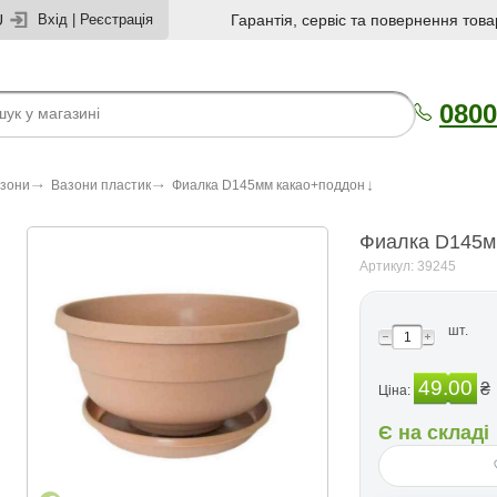
U
Вхід
|
Реєстрація
Гарантія, сервіс та повернення това
0800
азони
Вазони пластик
Фиалка D145мм какао+поддон
Фиалка D145м
Артикул: 39245
шт.
49.00
₴
Ціна:
Є на складі