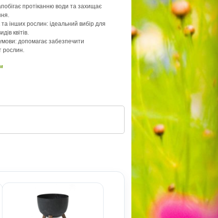
запобігає протіканню води та захищає
ння.
 та інших рослин: ідеальний вибір для
дів квітів.
умови: допомагає забезпечити
т рослин.
см