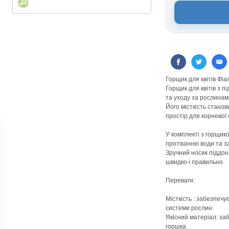
Горщик для квітів Фіа
Горщик для квітів з 
та уходу за рослинам
Його місткість станов
простір для корневої
У комплекті з горщико
протіканню води та з
Зручний носик піддон
швидко і правильно.
Переваги:
Місткість : забезпечу
системи рослин.
Якісний матеріал: заб
горшка.