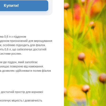
Купити!
лка 0,6 л з піддоном
піддоном призначений для вирощування
и, особливо підходить для фіалок.
ить 0,6 л, що забезпечує достатній
 системи рослин.
м іде піддон, який запобігає
ахищає поверхню від намокання.
а дозволяє здійснювати полив фіалок
є достатній простір для корневої
езпечує міцність і довговічність