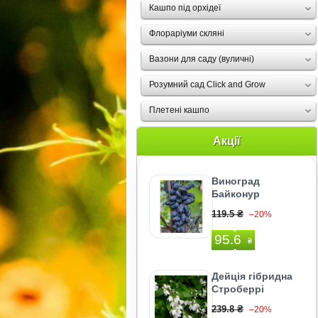
Кашпо під орхідеї
Флораріуми скляні
Вазони для саду (вуличні)
Розумний сад Click and Grow
Плетені кашпо
Акції
Виноград
Байконур
119.5 ₴
–20%
95.6
₴
Дейція гібридна
Строберрі
239.8 ₴
–20%