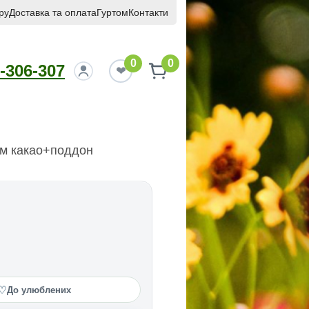
ру
Доставка та оплата
Гуртом
Контакти
0
0
-306-307
м какао+поддон
♡
До улюблених