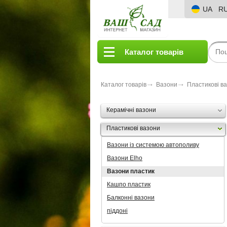
UA
R
Каталог товарів
Каталог товарів
Вазони
Пластикові в
Керамічні вазони
Пластикові вазони
Вазони із системою автополиву
Вазони Elho
Вазони пластик
Кашпо пластик
Балконні вазони
піддоні