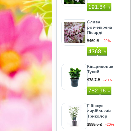
191.84
₴
Слива
розчепірена
Пісарді
5460 ₴
–20%
4368
₴
Кіпарисовик
Тупий
978.7 ₴
–20%
782.96
₴
Гібіскус
сирійський
Триколор
1998.5 ₴
–20%