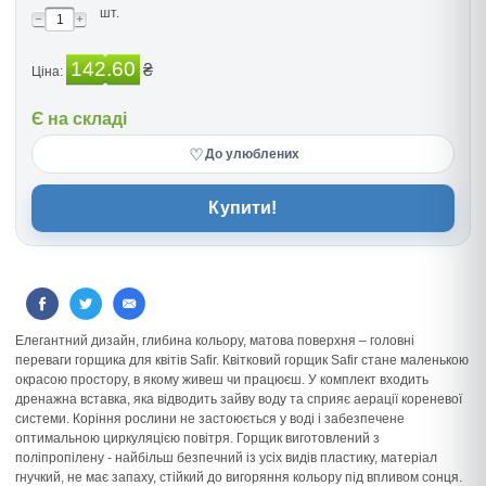
шт.
142.60
₴
Ціна:
Є на складі
♡
До улюблених
Купити!
Елегантний дизайн, глибина кольору, матова поверхня – головні
переваги горщика для квітів Safir. Квітковий горщик Safir стане маленькою
окрасою простору, в якому живеш чи працюєш. У комплект входить
дренажна вставка, яка відводить зайву воду та сприяє аерації кореневої
системи. Коріння рослини не застоюється у воді і забезпечене
оптимальною циркуляцією повітря. Горщик виготовлений з
поліпропілену - найбільш безпечний із усіх видів пластику, матеріал
гнучкий, не має запаху, стійкий до вигоряння кольору під впливом сонця.