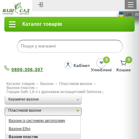
UA
R
Каталог товарів
0
0
Кабінет
0800-306-307
Улюблені
Кошик
Каталог товарів
Вазони
Пластикові вазони
Вазони пластик
Горщик Safir 1,8 л з дренажем антрацитовий Serinova
Керамічні вазони
Пластикові вазони
Вазони із системою автополиву
Вазони Elho
Вазони пластик