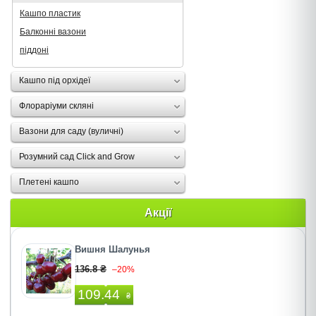
Кашпо пластик
Балконні вазони
піддоні
Кашпо під орхідеї
Флораріуми скляні
Вазони для саду (вуличні)
Розумний сад Click and Grow
Плетені кашпо
Акції
Вишня Шалунья
136.8 ₴
–20%
109.44
₴