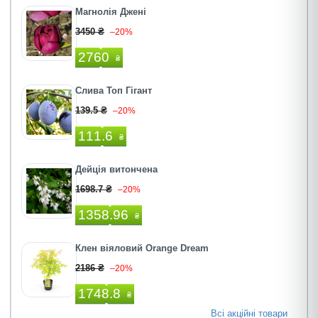
Магнолія Джені
3450 ₴
–20%
2760
₴
Слива Топ Гігант
139.5 ₴
–20%
111.6
₴
Дейція витончена
1698.7 ₴
–20%
1358.96
₴
Клен віяловий Orange Dream
2186 ₴
–20%
1748.8
₴
Всі акційні товари