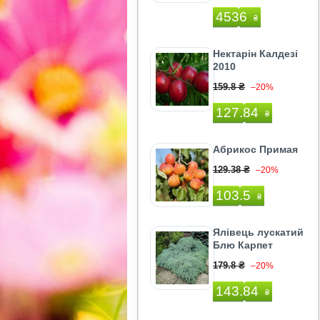
4536
₴
Нектарін Калдезі
2010
159.8 ₴
–20%
127.84
₴
Абрикос Примая
129.38 ₴
–20%
103.5
₴
Ялівець лускатий
Блю Карпет
179.8 ₴
–20%
143.84
₴