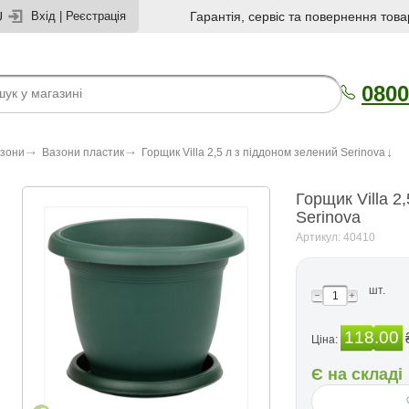
U
Вхід
|
Реєстрація
Гарантія, сервіс та повернення това
0800
азони
Вазони пластик
Горщик Villa 2,5 л з піддоном зелений Serinova
Горщик Villa 2
Serinova
Артикул: 40410
шт.
118.00
Ціна:
Є на складі