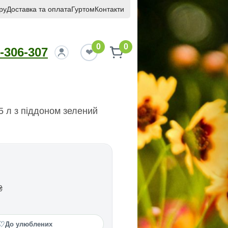
ру
Доставка та оплата
Гуртом
Контакти
0
0
-306-307
,5 л з піддоном зелений
₴
♡
До улюблених