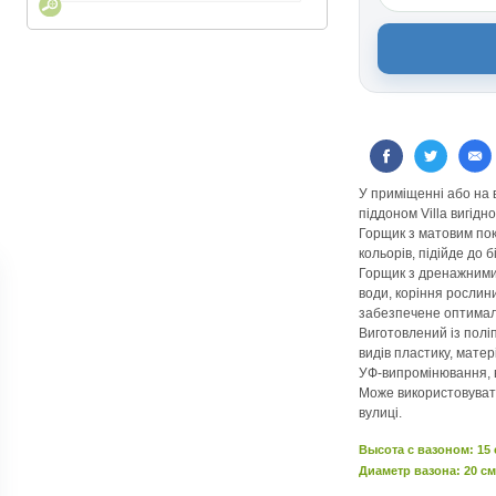
У приміщенні або на в
піддоном Villa вигідн
Горщик з матовим по
кольорів, підійде до б
Горщик з дренажними
води, коріння рослини
забезпечене оптимал
Виготовлений із полі
видів пластику, матер
УФ-випромінювання, в
Може використовуват
вулиці.
Высота c вазоном: 15
Диаметр вазона: 20 см