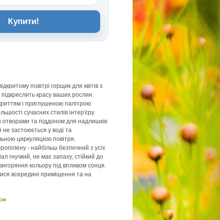
Купити!
ідкритому повітрі горщик для квітів з
о підкреслить красу ваших рослин.
криттям і приглушеною палітрою
ільшості сучасних стилів інтер'єру.
 отворами та піддоном для надлишків
 не застоюється у воді та
ьною циркуляцією повітря.
пропілену - найбільш безпечний з усіх
іал гнучкий, не має запаху, стійкий до
игоряння кольору під впливом сонця.
ися всередині приміщення та на
 см