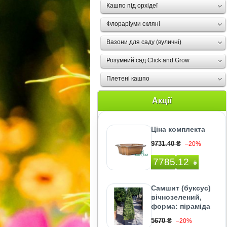
Кашпо під орхідеї
Флораріуми скляні
Вазони для саду (вуличні)
Розумний сад Click and Grow
Плетені кашпо
Акції
Ціна комплекта
9731.40 ₴
–20%
7785.12
₴
Самшит (буксус)
вічнозелений,
форма: піраміда
5670 ₴
–20%