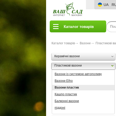
UA
R
Каталог товарів
Каталог товарів
Вазони
Пластикові в
Керамічні вазони
Пластикові вазони
Вазони із системою автополиву
Вазони Elho
Вазони пластик
Кашпо пластик
Балконні вазони
піддоні