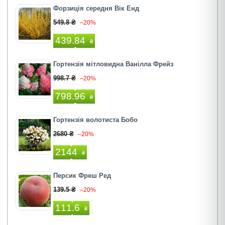
Форзиція середня Вік Енд
549.8 ₴
–20%
439.84
₴
Гортензія мітловидна Ванілла Фрейз
998.7 ₴
–20%
798.96
₴
Гортензія волотиста Бобо
2680 ₴
–20%
2144
₴
Персик Фреш Ред
139.5 ₴
–20%
111.6
₴