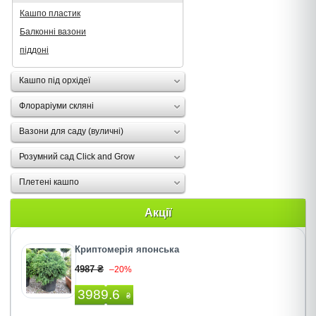
Кашпо пластик
Балконні вазони
піддоні
Кашпо під орхідеї
Флораріуми скляні
Вазони для саду (вуличні)
Розумний сад Click and Grow
Плетені кашпо
Акції
Криптомерія японська
4987 ₴
–20%
3989.6
₴