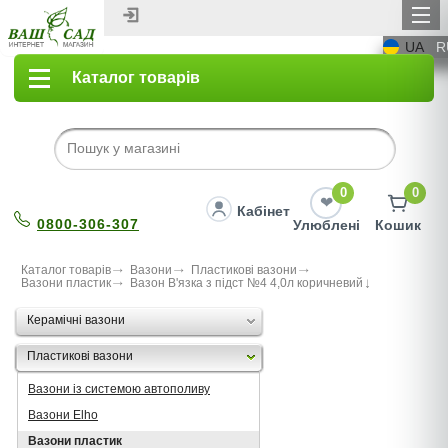
UA
R
Каталог товарів
0
0
Кабінет
0800-306-307
Улюблені
Кошик
Каталог товарів
Вазони
Пластикові вазони
Вазони пластик
Вазон В'язка з підст №4 4,0л коричневий
Керамічні вазони
Пластикові вазони
Вазони із системою автополиву
Вазони Elho
Вазони пластик