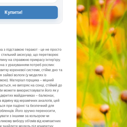
Купити!
а з підставкою теракот - це не просто
це стильний аксесуар, що перетворює
слину на справжню прикрасу інтер'єру.
на з урахуванням потреб рослин:
витку кореневої системи, стійке дно та
 зайвої вологи (у моделях із
кою). Матеріал горщика – міцний
ається, не вигоряє на сонці, стійкий до
Ви можете використовувати його як у
відкритих майданчиках – балконах,
 відміну від керамічних аналогів, цей
ться при падінні та безпечний для
юбленців. Його зручно переносити,
увати з іншими за кольором чи
ликому вибору об'ємів від компактних
ди знайдете модель під конкретну