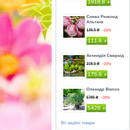
1918.8
₴
Слива Ренклод
Альтана
139.5 ₴
–20%
111.6
₴
Актинідія Смарагд
219.5 ₴
–20%
175.6
₴
Олеандр Bianco
6785 ₴
–20%
5428
₴
Всі акційні товари