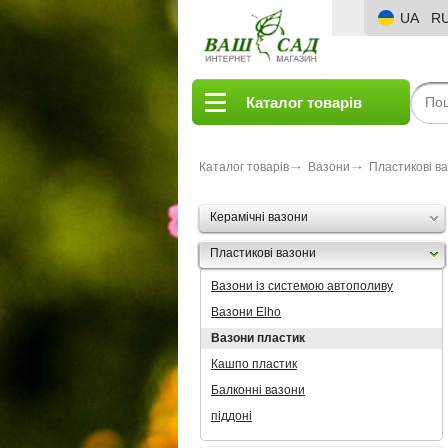
UA
R
Каталог товарів
Каталог товарів
Вазони
Пластикові в
Керамічні вазони
Пластикові вазони
Вазони із системою автополиву
Вазони Elho
Вазони пластик
Кашпо пластик
Балконні вазони
піддоні