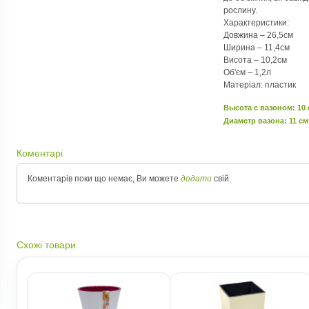
рослину.
Характеристики:
Довжина – 26,5см
Ширина – 11,4см
Висота – 10,2см
Об'єм – 1,2л
Матеріал: пластик
Высота c вазоном: 10
Диаметр вазона: 11 см
Коментарі
Коментарів поки що немає, Ви можете
додати
свій.
Схожі товари