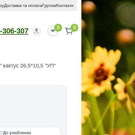
ру
Доставка та оплата
Гуртом
Контакти
0
0
-306-307
 кактус 26,5*10,5 "УП"
♡
До улюблених