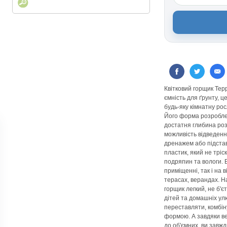
Квітковий горщик Терр
ємність для ґрунту, 
будь-яку кімнатну ро
Його форма розробле
достатня глибина роз
можливість відведення
дренажем або підстав
пластик, який не тріск
подряпин та вологи. 
приміщенні, так і на 
терасах, верандах. На
горщик легкий, не б'є
дітей та домашніх ул
переставляти, комбін
формою. А завдяки ве
до об'ємних, ви завж