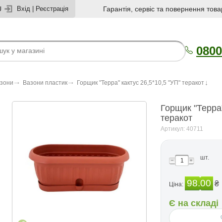
U
Вхід
|
Реєстрація
Гарантія, сервіс та повернення това
0800
азони
Вазони пластик
Горщик "Терра" кактус 26,5*10,5 "УП" теракот
Горщик "Терра"
теракот
Артикул: 40711
шт.
98.00
₴
Ціна:
Є на складі