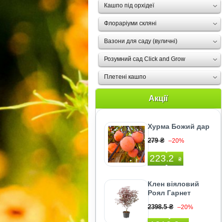
Кашпо під орхідеї
Флораріуми скляні
Вазони для саду (вуличні)
Розумний сад Click and Grow
Плетені кашпо
Акції
Хурма Божий дар
279 ₴
–20%
223.2
₴
Клен віяловий
Роял Гарнет
2398.5 ₴
–20%