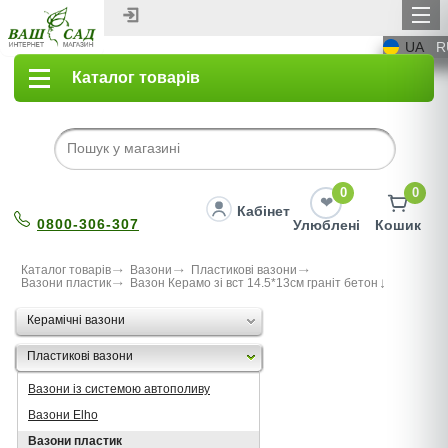
UA
R
Каталог товарів
0
0
Кабінет
0800-306-307
Улюблені
Кошик
Каталог товарів
Вазони
Пластикові вазони
Вазони пластик
Вазон Керамо зi вст 14.5*13см гранiт бетон
Керамічні вазони
Пластикові вазони
Вазони із системою автополиву
Вазони Elho
Вазони пластик