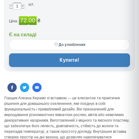
шт.
72.00
₴
Ціна:
Є на складі
♡
До улюблених
Купити!
Горщик Алеана Керамо зі вставкою — це елегантне та практичне
рішення для домашнього озеленення, яке поєднує в собі
функціональність і привабливий дизайн. Він призначений для
вирощування різноманітних кімнатних рослин, квітів або невеликих
декоративних чагарників. Виготовлений з міцного та якісного пластику,
що забезпечує його легкість, довговічність, стійкість до вологи та
перепадів температур, а також простоту догляду. Внутрішня вставка
створює простір на дні вазона, що дозволяє накопичуватися