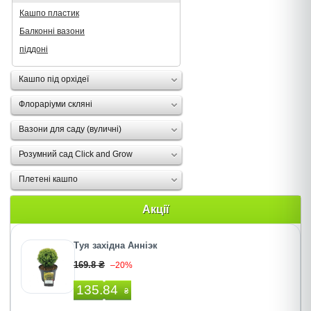
Кашпо пластик
Балконні вазони
піддоні
Кашпо під орхідеї
Флораріуми скляні
Вазони для саду (вуличні)
Розумний сад Click and Grow
Плетені кашпо
Акції
Туя західна Анніэк
169.8 ₴
–20%
135.84
₴