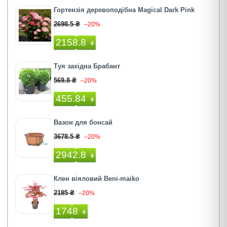
Гортензія деревоподібна Magical Dark Pink
2698.5 ₴
–20%
2158.8
₴
Туя західна Брабант
569.8 ₴
–20%
455.84
₴
Вазон для бонсай
3678.5 ₴
–20%
2942.8
₴
Клен віяловий Beni-maiko
2185 ₴
–20%
1748
₴