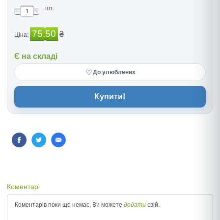
шт.
75.50
₴
Ціна:
Є на складі
♡
До улюблених
Купити!
Коментарі
Коментарів поки що немає, Ви можете
додати
свій.