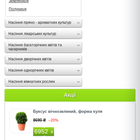
Земляниця
Полуниця
Насіння пряно - ароматних культур
Насіння лікарських культур
Насіння багаторічних квітів та
чагарників
Насіння дворічних квітів
Насіння однорічних квітів
Насіння кімнатних рослин
Акції
Буксус вічнозелений, форма куля
8690 ₴
–20%
6952
₴