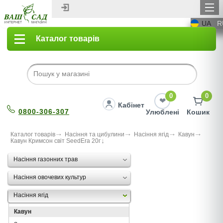
UA
R
Каталог товарів
0
0
Кабінет
0800-306-307
Улюблені
Кошик
Каталог товарів
Насіння та цибулини
Насіння ягід
Кавун
Кавун Кримсон світ SeedEra 20г
Насіння газонних трав
Насіння овочевих культур
Насіння ягід
Кавун