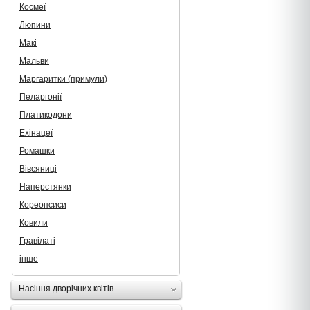
Космеї
Люпини
Макі
Мальви
Маргаритки (примули)
Пеларгонії
Платикодони
Ехінацеї
Ромашки
Вівсяниці
Наперстянки
Кореопсиси
Ковили
Гравілаті
інше
Насіння дворічних квітів