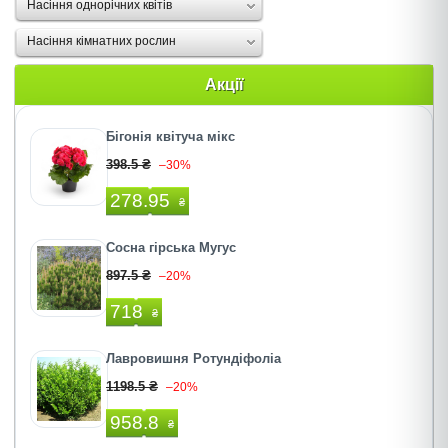
Насіння однорічних квітів
Насіння кімнатних рослин
Акції
Бігонія квітуча мікс
398.5 ₴
–30%
278.95
₴
Сосна гірська Мугус
897.5 ₴
–20%
718
₴
Лавровишня Ротундіфоліа
1198.5 ₴
–20%
958.8
₴