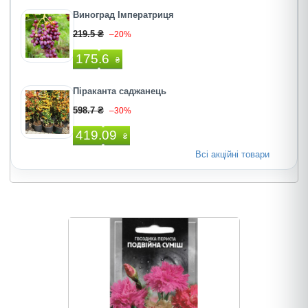
Виноград Імператриця
219.5 ₴
–20%
175.6
₴
Піраканта саджанець
598.7 ₴
–30%
419.09
₴
Всі акційні товари