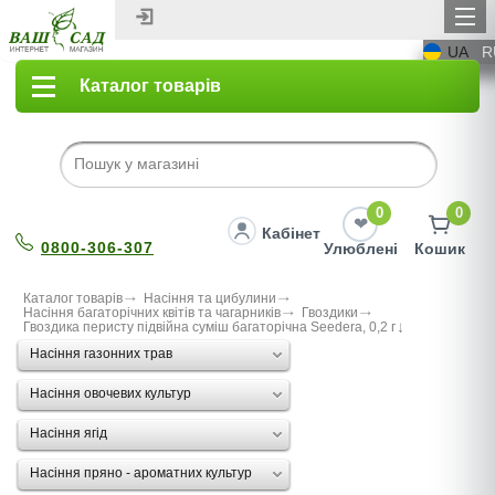
UA
R
Каталог товарів
0
0
Кабінет
0800-306-307
Улюблені
Кошик
Каталог товарів
Насіння та цибулини
Насіння багаторічних квітів та чагарників
Гвоздики
Гвоздика перисту підвійна суміш багаторічна Seedera, 0,2 г
Насіння газонних трав
Насіння овочевих культур
Насіння ягід
Насіння пряно - ароматних культур