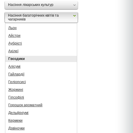
Насіння лікарських культур
Насіння багаторічних квітів та
чагарників
Льон
Айстри
Аубрієті
Ахілеї
Гвоздики
Алісумі
Гайлардії
Геліопсисі
Жоржині
Гіпсофілі
Горошок ароматний
Дельфініумі
Кермеки
Дзвіночки