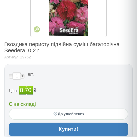
Гвоздика перисту підвійна суміш багаторічна
Seedera, 0,2 г
Артикул: 29752
шт.
8.70
₴
Ціна:
Є на складі
♡
До улюблених
Купити!