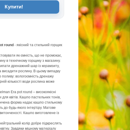
Купити!
ot round
- якісний та стильний горщик
овувати як ємність, що не промокає,
ину в технічному горщику з магазину.
сипати дренажний шар із керамзиту,
та висадити рослину. В цьому випадку
о поливу: вологоємність дренажу
рній кількості води рослина може
lman Era pot round – високоякісні
 для квітів. Кашпо пастельних тонів,
тончена форма надає кашпо стильному
ть до будь-якого інтер'єру. Матове
витонченості. Кашпо виготовлене із
нейтральний колір добре підкреслять
квітку. Завдяки міцному матеріалу