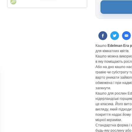
Кашпо
Edelman Era p
для кімнатних квітів.
Кашпо можна використ
в яку поміщають росл
Або на дно кашпо на
гравію чи субстрату 
варто уникати зайвог
обмежена і при надмі
загинути.
Кашпо для рослин Ede
нідерландські горщики
це класика. Його ви
вигляду, який підходи
покриття надає йому 
міцної кераміки.
Стандартна форма і 
будь-яку рослину або 