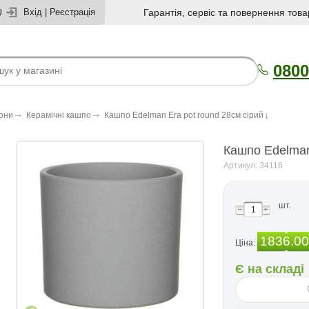
U
Вхід
|
Реєстрація
Гарантія, сервіс та повернення това
0800
зони
Керамічні кашпо
Кашпо Edelman Era pot round 28cм сірий
Кашпо Edelman
Артикул: 34116
шт.
1836.00
Ціна:
Є на складі