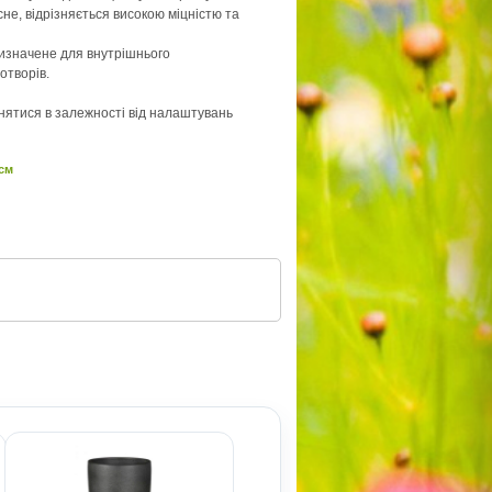
не, відрізняється високою міцністю та
изначене для внутрішнього
отворів.
знятися в залежності від налаштувань
 см