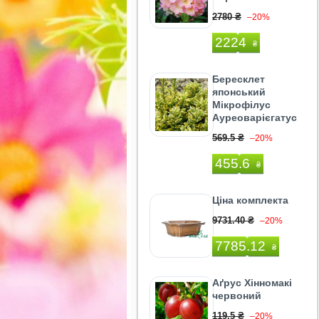
2780 ₴
–20%
2224
₴
Бересклет
японський
Мікрофілус
Ауреоварієгатус
569.5 ₴
–20%
455.6
₴
Ціна комплекта
9731.40 ₴
–20%
7785.12
₴
Аґрус Хінномакі
червоний
119.5 ₴
–20%