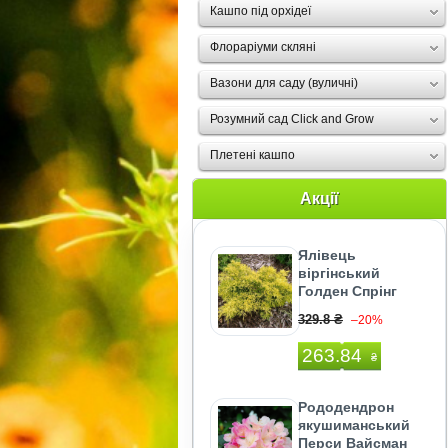
Кашпо під орхідеї
Флораріуми скляні
Вазони для саду (вуличні)
Розумний сад Click and Grow
Плетені кашпо
Акції
Ялівець
віргінський
Голден Спрінг
329.8 ₴
–20%
263.84
₴
Рододендрон
якушиманський
Перси Вайсман