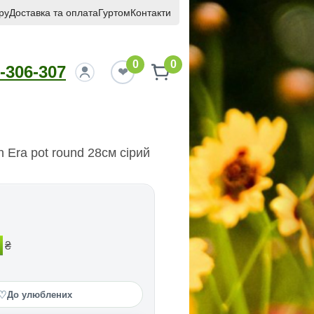
ру
Доставка та оплата
Гуртом
Контакти
0
0
-306-307
 Era pot round 28cм сірий
₴
♡
До улюблених