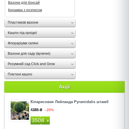
Вазони для бонсай
Кераміка з розписом
Пластикові вазони
Кашпо під орхідеї
Флораріуми скляні
Вазони для саду (вуличні)
Розумний сад Click and Grow
Плетені кашпо
Акції
Кіпарисовик Лейланда Pyramidalis штамб
4385 ₴
–20%
3508
₴