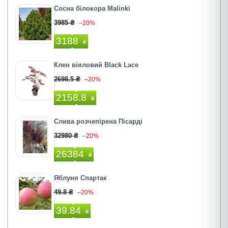
Сосна білокора Malinki
3985 ₴
–20%
3188
₴
Клен віяловий Black Lace
2698.5 ₴
–20%
2158.8
₴
Слива розчепірена Пісарді
32980 ₴
–20%
26384
₴
Яблуня Спартак
49.8 ₴
–20%
39.84
₴