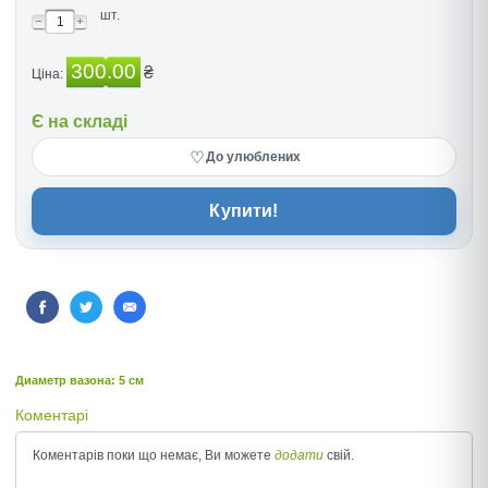
шт.
300.00
₴
Ціна:
Є на складі
♡
До улюблених
Купити!
Диаметр вазона: 5 см
Коментарі
Коментарів поки що немає, Ви можете
додати
свій.