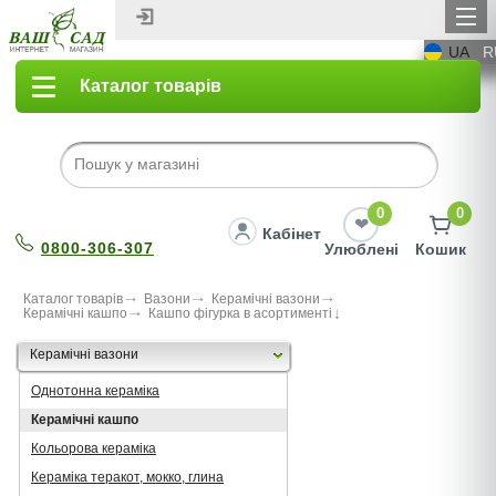
UA
R
Каталог товарів
0
0
Кабінет
0800-306-307
Улюблені
Кошик
Каталог товарів
Вазони
Керамічні вазони
Керамічні кашпо
Кашпо фiгурка в асортименті
Керамічні вазони
Однотонна кераміка
Керамічні кашпо
Кольорова кераміка
Кераміка теракот, мокко, глина