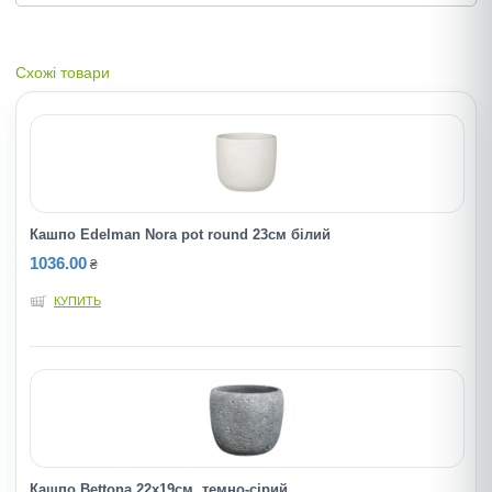
Схожі товари
Кашпо Edelman Nora pot round 23cм бiлий
1036.00
₴
КУПИТЬ
Кашпо Bettona 22х19см, темно-сірий