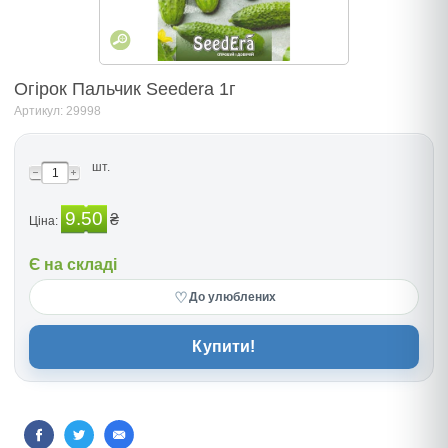
Огірок Пальчик Seedera 1г
Артикул: 29998
шт.
9.50
₴
Ціна:
Є на складі
♡
До улюблених
Купити!