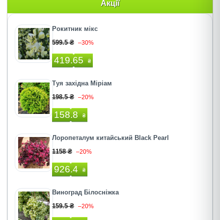
Акції
Рокитник мікс
599.5 ₴
–30%
419.65
₴
Туя західна Міріам
198.5 ₴
–20%
158.8
₴
Лоропеталум китайський Black Pearl
1158 ₴
–20%
926.4
₴
Виноград Білосніжка
159.5 ₴
–20%