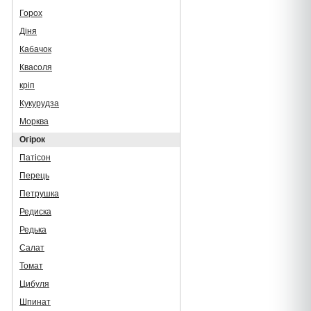
Горох
Діня
Кабачок
Квасоля
кріп
Кукурудза
Морква
Огірок
Патісон
Перець
Петрушка
Редиска
Редька
Салат
Томат
Цибуля
Шпинат