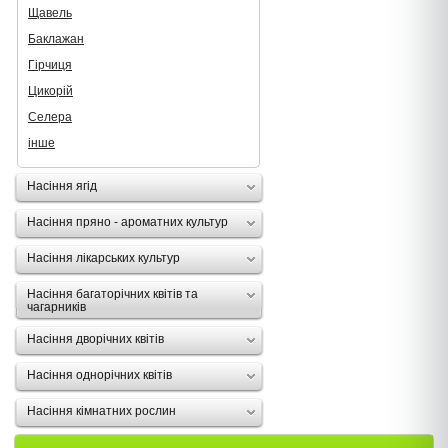
Щавель
Баклажан
Гірчиця
Цикорій
Селера
інше
Насіння ягід
Насіння пряно - ароматних культур
Насіння лікарських культур
Насіння багаторічних квітів та
чагарників
Насіння дворічних квітів
Насіння однорічних квітів
Насіння кімнатних рослин