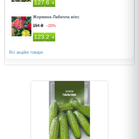
127.6
₴
Жоржина Лабелла мiкс
154 ₴
–20%
123.2
₴
Всі акційні товари