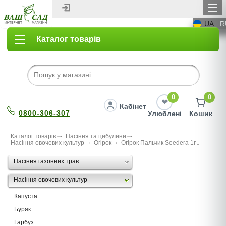
UA
R
Каталог товарів
0
0
Кабінет
0800-306-307
Улюблені
Кошик
Каталог товарів
Насіння та цибулини
Насіння овочевих культур
Огірок
Огірок Пальчик Seedera 1г
Насіння газонних трав
Насіння овочевих культур
Капуста
Буряк
Гарбуз