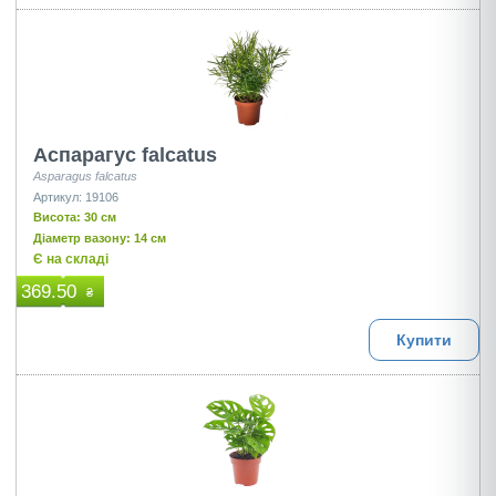
Аспарагус falcatus
Asparagus falcatus
Артикул: 19106
Висота: 30 см
Діаметр вазону: 14 см
Є на складі
369.50
₴
Купити