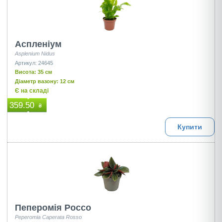
Аспленіум
Asplenium Nidus
Артикул: 24645
Висота: 35 см
Діаметр вазону: 12 см
Є на складі
359.50
₴
Купити
Пеперомія Россо
Peperomia Caperata Rosso