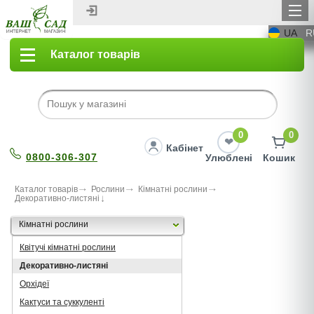
UA
R
Каталог товарів
0
0
Кабінет
0800-306-307
Улюблені
Кошик
Каталог товарів
Рослини
Кімнатні рослини
Декоративно-листяні
Кімнатні рослини
Квітучі кімнатні рослини
Декоративно-листяні
Орхідеї
Кактуси та суккуленті