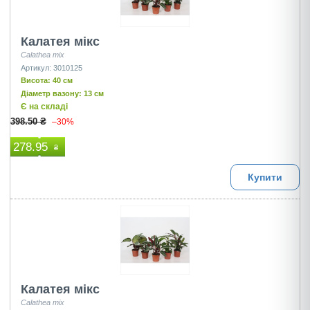
Калатея мікс
Calathea mix
Артикул: 3010125
Висота: 40 см
Діаметр вазону: 13 см
Є на складі
398.50 ₴
–30%
278.95
₴
Купити
Калатея мікс
Calathea mix