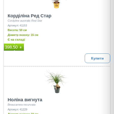
Корділіна Ред Стар
Cordyline australis Red Star
Артикул: 41153
Висота: 50 см
Діаметр вазону: 15 см
Є на складі
398.50
₴
Купити
Ноліна вигнута
Beaucarnea recurvata
Артикул: 41229