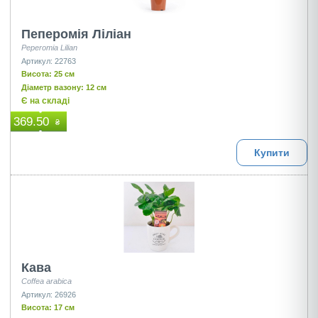
Пеперомія Лiлiан
Peperomia Lilian
Артикул: 22763
Висота: 25 см
Діаметр вазону: 12 см
Є на складі
369.50
₴
Купити
Кава
Coffea arabica
Артикул: 26926
Висота: 17 см