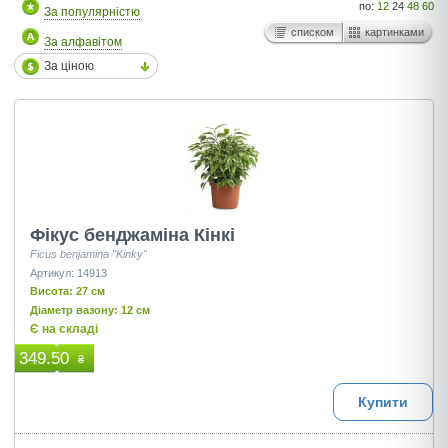
по:
12
24
48
60
За популярністю
списком
картинками
За алфавітом
За ціною
Фікус бенджаміна Кінкі
Ficus benjamina "Kinky"
Артикул: 14913
Висота: 27 см
Діаметр вазону: 12 см
Є на складі
349.50
₴
Купити