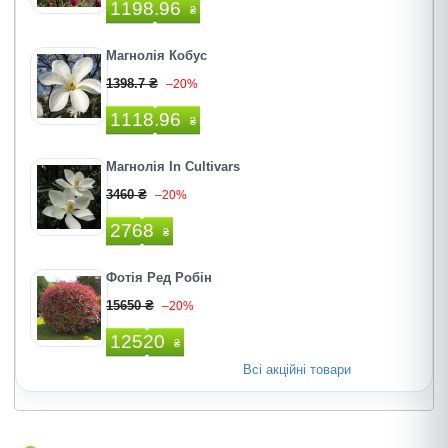
1198.96
₴
Магнолія Кобус
1398.7 ₴
–20%
1118.96
₴
Магнолія In Cultivars
3460 ₴
–20%
2768
₴
Фотія Ред Робiн
15650 ₴
–20%
12520
₴
Всі акційні товари