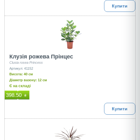
Купити
Клузiя рожева Прiнцес
Clusia rosea Princess
Артикул: 41152
Висота: 40 см
Діаметр вазону: 12 см
Є на складі
398.50
₴
Купити