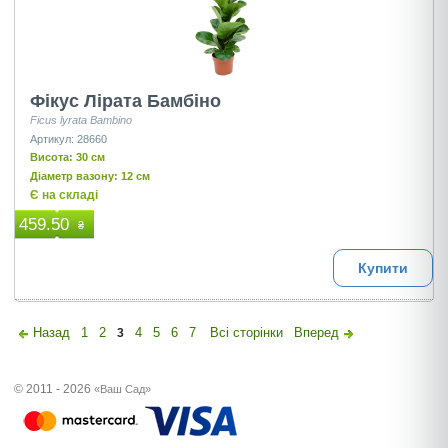
Фікус Лірата Бамбіно
Ficus lyrata Bambino
Артикул: 28660
Висота: 30 см
Діаметр вазону: 12 см
Є на складі
459.50
₴
Купити
Назад
1
2
4
5
6
7
Всі сторінки
Вперед
3
© 2011 - 2026
«Ваш Сад»