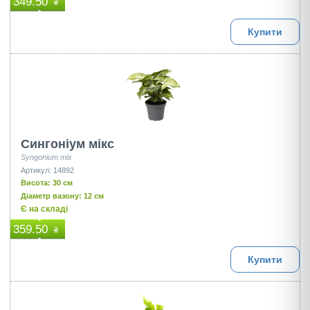
349.50
₴
Купити
Сингоніум мікс
Syngonium mix
Артикул: 14892
Висота: 30 см
Діаметр вазону: 12 см
Є на складі
359.50
₴
Купити