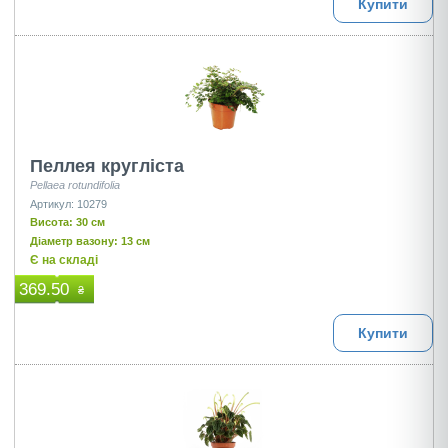
Купити
Пеллея кругліста
Pellaea rotundifolia
Артикул: 10279
Висота: 30 см
Діаметр вазону: 13 см
Є на складі
369.50
₴
Купити