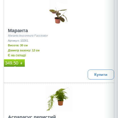
Маранта
Maranta leuconeura Fascinator
Артикул: 10261
Висота: 30 см
Діаметр вазону: 12 см
Є на складі
349.50
₴
Купити
Аспарагус перистий