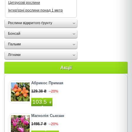
Цитрусові рослини
Інтер'єрні рослини понад 1 метр
Рослини відкритого ґрунту
Бонсай
Пальми
Літники
Акції
Абрикос Примая
129.38 ₴
–20%
103.5
₴
Магнолія Сьюзан
1498.7 ₴
–20%