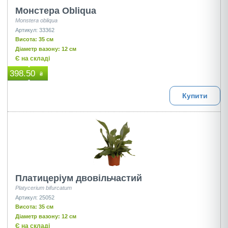
Монстера Оbliqua
Monstera obliqua
Артикул: 33362
Висота: 35 см
Діаметр вазону: 12 см
Є на складі
398.50
₴
Купити
Платицеріум двовільчастий
Platycerium bifurcatum
Артикул: 25052
Висота: 35 см
Діаметр вазону: 12 см
Є на складі