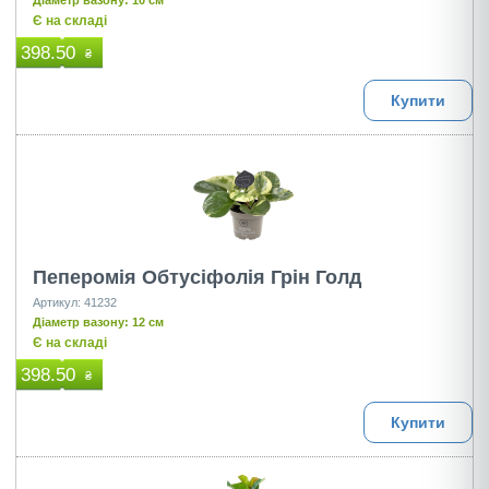
Діаметр вазону: 10 см
Є на складі
398.50
₴
Купити
Пеперомія Обтусіфолія Грін Голд
Артикул: 41232
Діаметр вазону: 12 см
Є на складі
398.50
₴
Купити