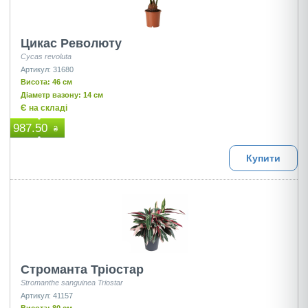
Цикас Революту
Cycas revoluta
Артикул: 31680
Висота: 46 см
Діаметр вазону: 14 см
Є на складі
987.50
₴
Купити
Строманта Тріостар
Stromanthe sanguinea Triostar
Артикул: 41157