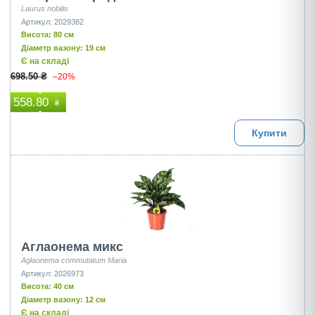
Laurus nobilis
Артикул: 2029382
Висота: 80 см
Діаметр вазону: 19 см
Є на складі
698.50 ₴
–20%
558.80
₴
Купити
Аглаонема микс
Aglaonema commutatum Maria
Артикул: 2026973
Висота: 40 см
Діаметр вазону: 12 см
Є на складі