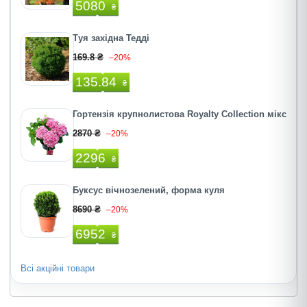
5080
₴
Туя західна Тедді
169.8 ₴
–20%
135.84
₴
Гортензія крупнолистова Royalty Collection мікс
2870 ₴
–20%
2296
₴
Буксус вічнозелений, форма куля
8690 ₴
–20%
6952
₴
Всі акційні товари