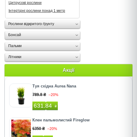
Цитрусові рослини
Інтер'єрні рослини понад 1 метр
Рослини відкритого ґрунту
Бонсай
Пальми
Літники
Акції
Туя східна Aurea Nana
789.8 ₴
–20%
631.84
₴
Клен пальмолистий Fireglow
6350 ₴
–20%