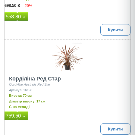
698.50 ₴
–20%
558.80
₴
Купити
Корділіна Ред Стар
Cordyline Australis Red Star
Артикул: 16198
Висота: 70 см
Діаметр вазону: 17 см
Є на складі
759.50
₴
Купити