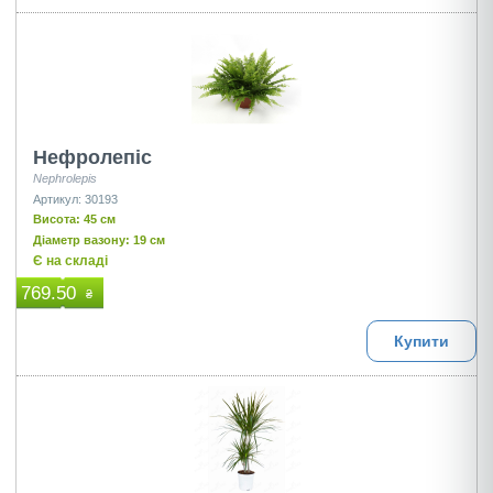
Нефролепіс
Nephrolepis
Артикул: 30193
Висота: 45 см
Діаметр вазону: 19 см
Є на складі
769.50
₴
Купити