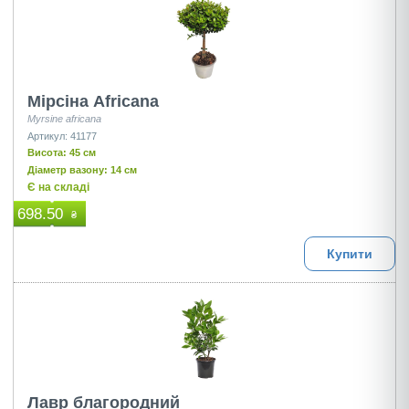
Мiрсiна Africana
Myrsine africana
Артикул: 41177
Висота: 45 см
Діаметр вазону: 14 см
Є на складі
698.50
₴
Купити
Лавр благородний