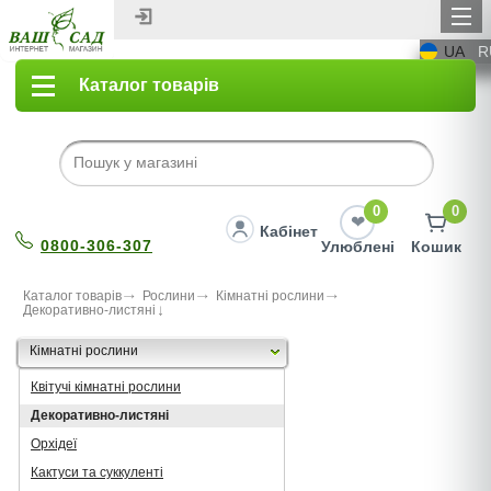
UA
R
Каталог товарів
0
0
Кабінет
0800-306-307
Улюблені
Кошик
Каталог товарів
Рослини
Кімнатні рослини
Декоративно-листяні
Кімнатні рослини
Квітучі кімнатні рослини
Декоративно-листяні
Орхідеї
Кактуси та суккуленті