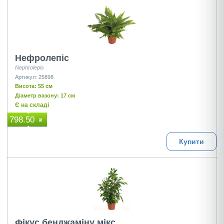
Нефролепіс
Nephrolepis
Артикул: 25898
Висота: 55 см
Діаметр вазону: 17 см
Є на складі
798.50
₴
Купити
Фікус бенджаміну мікс