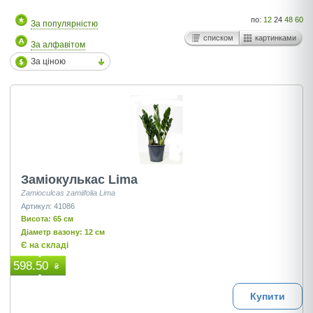
по:
12
24
48
60
За популярністю
списком
картинками
За алфавітом
За ціною
Заміокулькас Lima
Zamioculcas zamiifolia Lima
Артикул: 41086
Висота: 65 см
Діаметр вазону: 12 см
Є на складі
598.50
₴
Купити