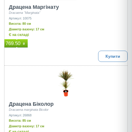
Драцена Маргінату
Dracaena "Marginata"
Артикул: 10075
Висота: 80 см
Діаметр вазону: 17 см
Є на складі
769.50
₴
Купити
Драцена Біколор
Dracaena marginata Bicolor
Артикул: 26868
Висота: 85 см
Діаметр вазону: 17 см
Є на складі