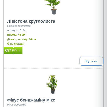
Лівістона круглолиста
Livistona rotundifolia
Артикул: 10144
Висота: 45 см
Діаметр вазону: 14 см
Є на складі
897.50
₴
Купити
Фікус бенджаміну мікс
Ficus benjamina