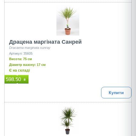
Драцена маргіната Санрей
Dracaena marginata sunray
Артикул: 35605
Висота: 75 см
Діаметр вазону: 17 см
Є на складі
598.50
₴
Купити