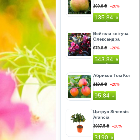
169.8 ₴
–20%
135.84
₴
Вейгела квітуча
Олександра
679.8 ₴
–20%
543.84
₴
Абрикос Том Кот
119.8 ₴
–20%
95.84
₴
Цитрус Sinensis
Arancia
3987.5 ₴
–20%
3190
₴