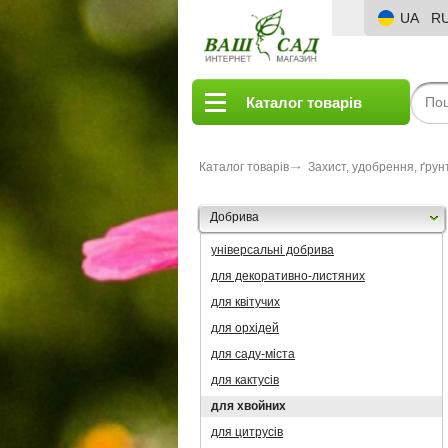
UA
R
Каталог товарів
Каталог товарів
Захист, удобрення, ґрун
Добрива
універсальні добрива
для декоративно-листяних
для квітучих
для орхідей
для саду-міста
для кактусів
для хвойних
для цитрусів