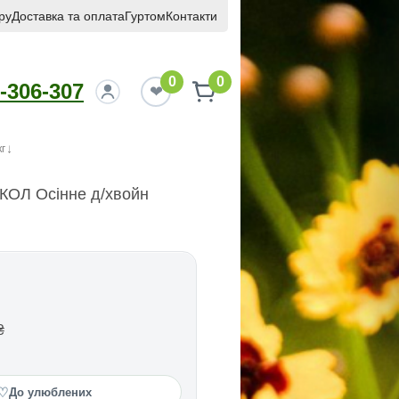
ру
Доставка та оплата
Гуртом
Контакти
0
0
-306-307
г
КОЛ Осінне д/хвойн
₴
♡
До улюблених