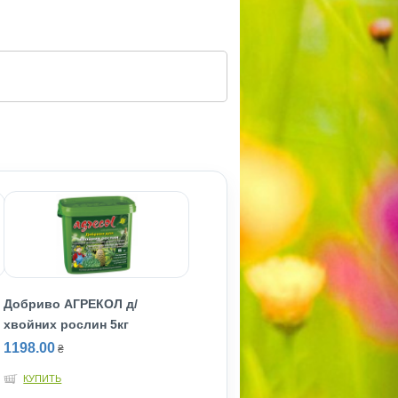
Добриво АГРЕКОЛ д/
хвойних рослин 5кг
1198.00
₴
КУПИТЬ