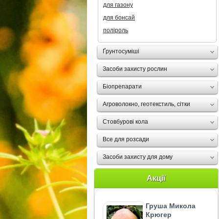
для газону
для бонсай
поліроль
Ґрунтосуміші
Засоби захисту рослин
Біопрепарати
Агроволокно, геотекстиль, сітки
Стовбурові кола
Все для розсади
Засоби захисту для дому
Акції
Груша Микола
Крюгер