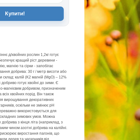
Купити!
нє д/хвойних рослин 1,2кг готує
безпечує кращий ріст деревини -
ю, магнію та сірки - запобігає
вання добрива: 30 г / метр висоти або
и склад: калій (K2 магній (MgO) – 12%
є добриво готує хвойні до зими. Є
но-магнієвим добривом, призначеним
 всіх хвойних порід. Він також
для вирощування декоративних
арників, оскільки не змінює рН
переважно використовується для
 складних зимових умов. Можна
 добрива з кінця літа (наприклад, з
аким чином азотні добрива на калійні.
прискорює виростання пагонів, що
иди дерев та чагарників від