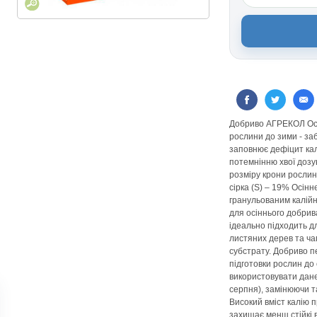
Добриво АГРЕКОЛ Осін
рослини до зими - за
заповнює дефіцит калі
потемнінню хвої дозу
розміру крони рослин
сірка (S) – 19% Осінн
гранульованим калій
для осіннього добрива
ідеально підходить 
листяних дерев та чаг
субстрату. Добриво 
підготовки рослин до
використовувати дане
серпня), замінюючи т
Високий вміст калію 
захищає менш стійкі в