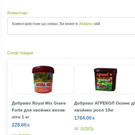
Коментарі
Коментарів поки що немає, Ви можете
додати
свій.
Схожі товари
Добриво Royal Mix Grane
Добриво АГРЕКОЛ Осінне д/
Forte для хвойних весна-
хвойних росл 10кг
літо 1 кг
1764.00
₴
228.60
₴
КУПИТЬ