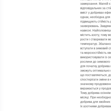
замерзання. Магній 
відповідальних за сті
вміст у добривах ефек
однак, необхідна для 
підвищують стійкість
захворювань. Завдяк
навесні. Найголовніш
містить азоту, тому 
рости і створювати мо
температур. Збаланс
вступати в зимовий сп
та морозостійкість х
використовувати із с
рослини до зимового
для початку добрива 
зможуть оптимально 
що поставляються, до
спостерігати зміни в 
значному продовженні
виражається у продов
Тому добрива осінні
місяці. При необхідн
добрива для хвойних 
їх азотними добривам