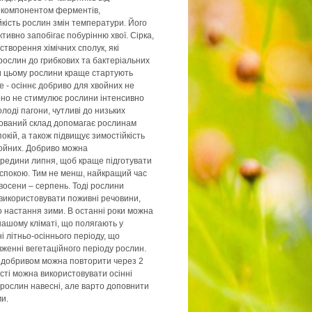
є компонентом ферментів,
йкість рослин змін температури. Його
тивно запобігає побурінню хвої. Сірка,
створення хімічних сполук, які
 рослин до грибкових та бактеріальних
и цьому рослини краще стартують
е - осіннє добриво для хвойних не
воно не стимулює рослини інтенсивно
лоді пагони, чутливі до низьких
ований склад допомагає рослинам
окій, а також підвищує зимостійкість
войних. Добриво можна
ередини липня, щоб краще підготувати
 спокою. Тим не менш, найкращий час
восени – серпень. Тоді рослини
використовувати поживні речовини,
 настання зими. В останні роки можна
нашому кліматі, що полягають у
 літньо-осіннього періоду, що
женні вегетаційного періоду рослин.
м добривом можна повторити через 2
ості можна використовувати осінні
рослин навесні, але варто доповнити
и.