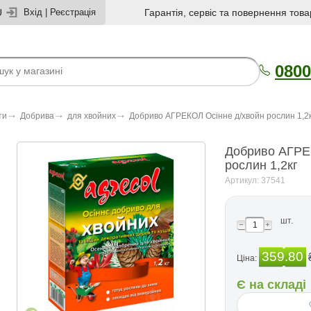
U
Вхід
|
Реєстрація
Гарантія, сервіс та повернення това
0800
ти
Добрива
для хвойних
Добриво АГРЕКОЛ Осінне д/хвойн рослин 1,2к
Добриво АГРЕ
рослин 1,2кг
Артикул: 37541
шт.
359.80
Ціна:
Є на складі