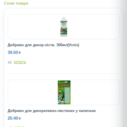
Схожі товари
Добриво для декор-ліств. 300мл(Успіх)
39.50
₴
КУПИТЬ
Добриво для декоративно-листяних у паличках
20.40
₴