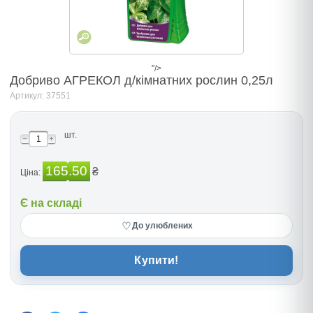
"/>
Добриво АГРЕКОЛ д/кімнатних рослин 0,25л
Артикул: 37551
шт.
165.50
₴
Ціна:
Є на складі
♡
До улюблених
Купити!