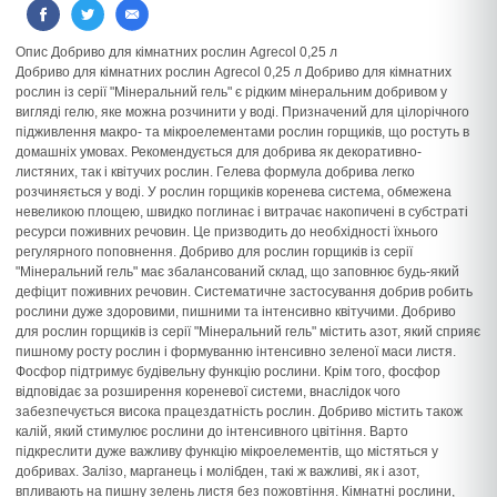
Опис Добриво для кімнатних рослин Agrecol 0,25 л
Добриво для кімнатних рослин Agrecol 0,25 л Добриво для кімнатних
рослин із серії "Мінеральний гель" є рідким мінеральним добривом у
вигляді гелю, яке можна розчинити у воді. Призначений для цілорічного
підживлення макро- та мікроелементами рослин горщиків, що ростуть в
домашніх умовах. Рекомендується для добрива як декоративно-
листяних, так і квітучих рослин. Гелева формула добрива легко
розчиняється у воді. У рослин горщиків коренева система, обмежена
невеликою площею, швидко поглинає і витрачає накопичені в субстраті
ресурси поживних речовин. Це призводить до необхідності їхнього
регулярного поповнення. Добриво для рослин горщиків із серії
"Мінеральний гель" має збалансований склад, що заповнює будь-який
дефіцит поживних речовин. Систематичне застосування добрив робить
рослини дуже здоровими, пишними та інтенсивно квітучими. Добриво
для рослин горщиків із серії "Мінеральний гель" містить азот, який сприяє
пишному росту рослин і формуванню інтенсивно зеленої маси листя.
Фосфор підтримує будівельну функцію рослини. Крім того, фосфор
відповідає за розширення кореневої системи, внаслідок чого
забезпечується висока працездатність рослин. Добриво містить також
калій, який стимулює рослини до інтенсивного цвітіння. Варто
підкреслити дуже важливу функцію мікроелементів, що містяться у
добривах. Залізо, марганець і молібден, такі ж важливі, як і азот,
впливають на пишну зелень листя без пожовтіння. Кімнатні рослини,