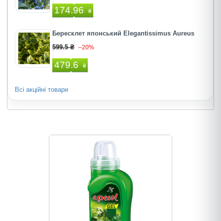
174.96
₴
Бересклет японський Elegantissimus Aureus
599.5 ₴
–20%
479.6
₴
Всі акційні товари