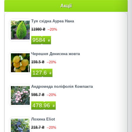
Акції
Туя східна Ауреа Нана
11980 ₴
–20%
9584
₴
Черешня Денисена жовта
159.5 ₴
–20%
127.6
₴
Андромеда поліфолія Компакта
598.7 ₴
–20%
478.96
₴
Лохина Eliot
218.7 ₴
–20%