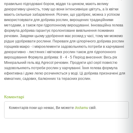
правильно підгодовані бором, міддю та цинком, мають велику
декоративну цінність, тому що вони інтенсивніше цвітуть, а їх квітки
мають сильніше забарвлення. Розчин, що удобрює, можна з успіхом
використовувати для добрива рослин, вирощених традиційними
методами, а також при гідропонному вирощуванні. Інноваційна гелева
формула добрива гарантує пролонговане вивільнення поживних
речовин. Завдяки цьому удобрення має розкид у часі, тому ми можемо
рідше удобрювати рослини. Переваги для цілорічного добрива рослин
горщиків макро - і мікроелементи задовольняють потреби в харчуванні
декоративно - листяних і квіткових рослин також для гідропонного
вирощування Формула добрива: 8 - 4 - 5 Період внесення: Весь рік
Мінеральний гель від Agrecol речовин. Продукти цієї серії повністю
задовольняють потреби рослин у харчуванні. Їхня гелева формула
ефективна і дуже легко розчиняється у воді. Ці добрива призначені для
кімнатних, садових, балконних та терасних рослин.
Коментарі
Коментарів поки що немає, Ви можете
додати
свій.