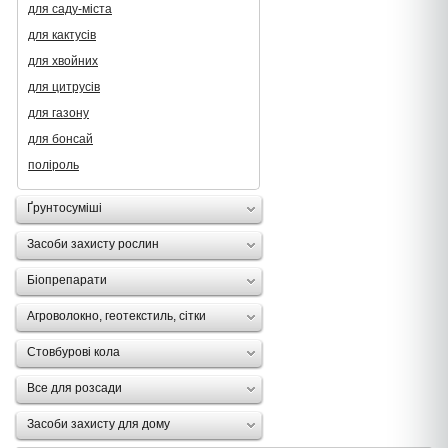
для саду-міста
для кактусів
для хвойних
для цитрусів
для газону
для бонсай
поліроль
Ґрунтосуміші
Засоби захисту рослин
Біопрепарати
Агроволокно, геотекстиль, сітки
Стовбурові кола
Все для розсади
Засоби захисту для дому