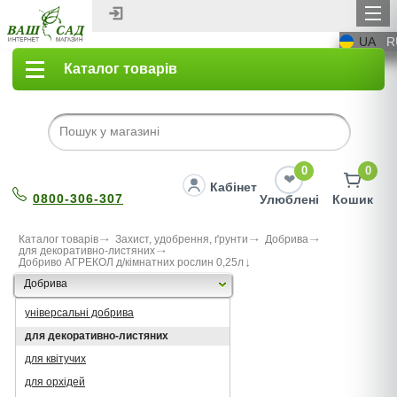
UA
R
Каталог товарів
0
0
Кабінет
0800-306-307
Улюблені
Кошик
Каталог товарів
Захист, удобрення, ґрунти
Добрива
для декоративно-листяних
Добриво АГРЕКОЛ д/кімнатних рослин 0,25л
Добрива
універсальні добрива
для декоративно-листяних
для квітучих
для орхідей