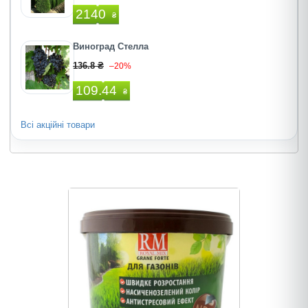
2140
₴
Виноград Стелла
136.8 ₴
–20%
109.44
₴
Всі акційні товари