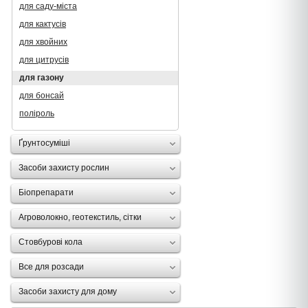
для саду-міста
для кактусів
для хвойних
для цитрусів
для газону
для бонсай
поліроль
Ґрунтосуміші
Засоби захисту рослин
Біопрепарати
Агроволокно, геотекстиль, сітки
Стовбурові кола
Все для розсади
Засоби захисту для дому