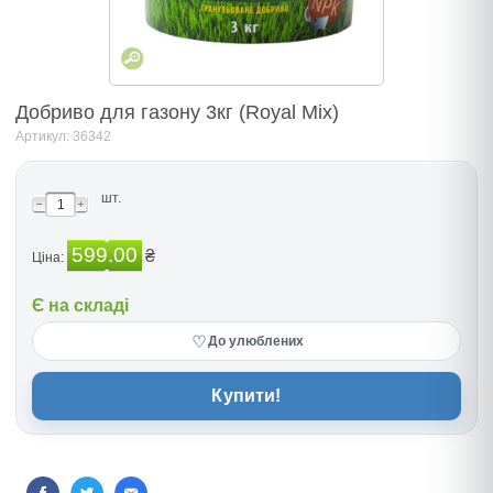
Добриво для газону 3кг (Royal Mix)
Артикул: 36342
шт.
599.00
₴
Ціна:
Є на складі
♡
До улюблених
Купити!