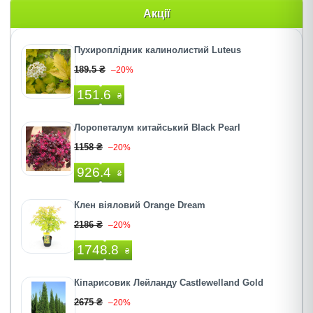
Акції
Пухироплiдник калинолистий Luteus
189.5 ₴
–20%
151.6
₴
Лоропеталум китайський Black Pearl
1158 ₴
–20%
926.4
₴
Клен віяловий Orange Dream
2186 ₴
–20%
1748.8
₴
Кіпарисовик Лейланду Castlewelland Gold
2675 ₴
–20%