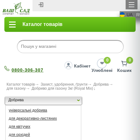
UA
R
Каталог товарів
0
0
Кабінет
0800-306-307
Улюблені
Кошик
Каталог товарів
Захист, удобрення, ґрунти
Добрива
для газону
Добриво для газону 3кг (Royal Mix)
Добрива
універсальні добрива
для декоративно-листяних
для квітучих
для орхідей