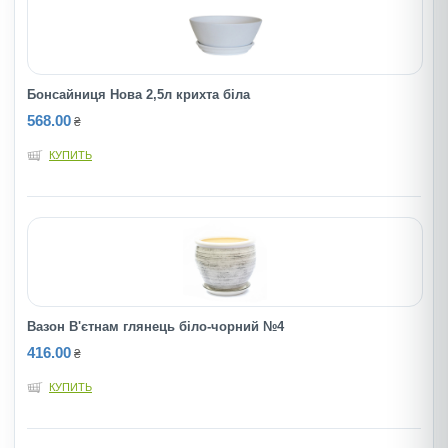
Бонсайниця Нова 2,5л крихта біла
568.00
₴
КУПИТЬ
Вазон В'єтнам глянець біло-чорний №4
416.00
₴
КУПИТЬ