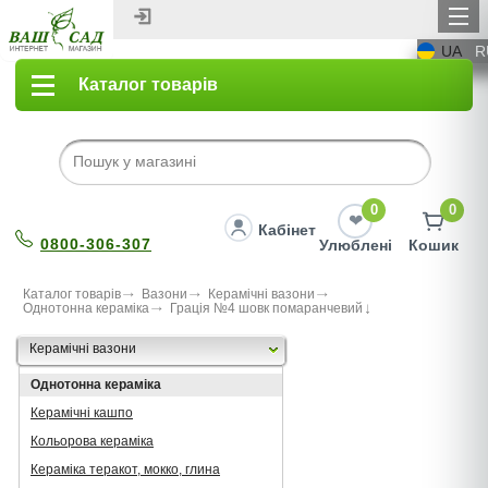
UA
R
Каталог товарів
0
0
Кабінет
0800-306-307
Улюблені
Кошик
Каталог товарів
Вазони
Керамічні вазони
Однотонна кераміка
Грація №4 шовк помаранчевий
Керамічні вазони
Однотонна кераміка
Керамічні кашпо
Кольорова кераміка
Кераміка теракот, мокко, глина