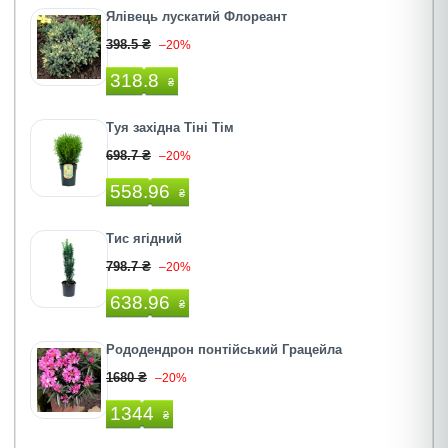
Ялівець лускатий Флореант
398.5 ₴
–20%
318.8
₴
Туя західна Тіні Тім
698.7 ₴
–20%
558.96
₴
Тис ягідний
798.7 ₴
–20%
638.96
₴
Рододендрон понтійський Грацейла
1680 ₴
–20%
1344
₴