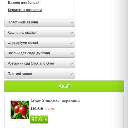
Вазони для бонсай
Кераміка з розписом
Пластикові вазони
Кашпо під орхідеї
Флораріуми скляні
Вазони для саду (вуличні)
Розумний сад Click and Grow
Плетені кашпо
Акції
Аґрус Хінномакі червоний
119.5 ₴
–20%
95.6
₴