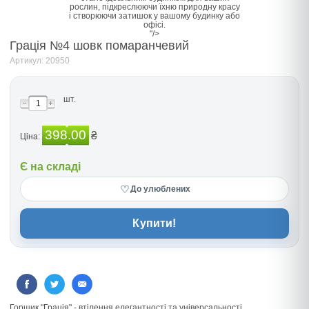
рослин, підкреслюючи їхню природну красу
і створюючи затишок у вашому будинку або
офісі.
"/>
Грація №4 шовк помаранчевий
Артикул: 20950
шт.
398.00
₴
Ціна:
Є на складі
♡
До улюблених
Купити!
Горщик "Грація" - втілення елегантності та універсальності.