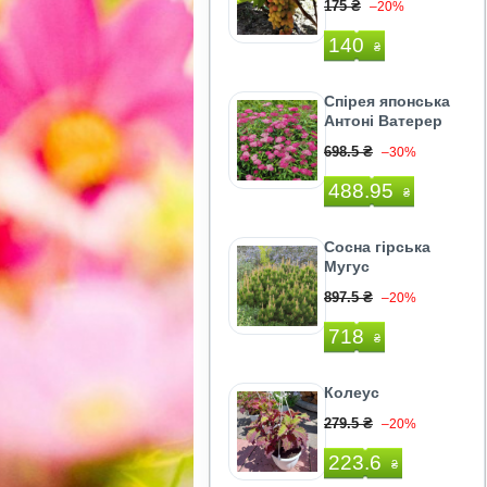
175 ₴
–20%
140
₴
Спірея японська
Антоні Ватерер
698.5 ₴
–30%
488.95
₴
Сосна гірська
Мугус
897.5 ₴
–20%
718
₴
Колеус
279.5 ₴
–20%
223.6
₴