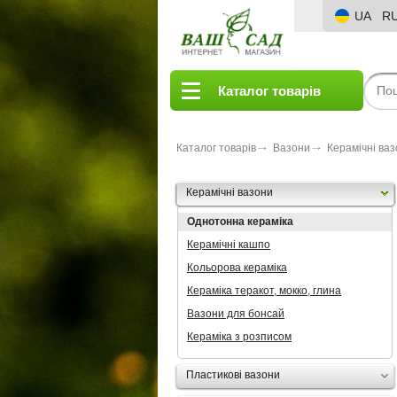
UA
R
Каталог товарів
Каталог товарів
Вазони
Керамічні ва
Керамічні вазони
Однотонна кераміка
Керамічні кашпо
Кольорова кераміка
Кераміка теракот, мокко, глина
Вазони для бонсай
Кераміка з розписом
Пластикові вазони