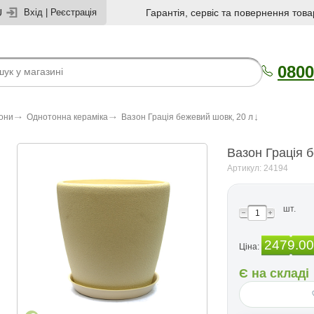
U
Вхід
|
Реєстрація
Гарантія, сервіс та повернення това
0800
зони
Однотонна кераміка
Вазон Грація бежевий шовк, 20 л
Вазон Грація 
Артикул: 24194
шт.
2479.00
Ціна:
Є на складі