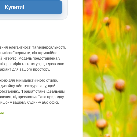
Купити!
лення елегантності та універсальності.
оякісної кераміки, він гармонійно
й інтер'єр. Модель представлена у
нків, розмірів та текстур, що дозволяє
варіант для вашого простору.
рхню для мінімалістичного стилю,
 дизайну або текстуровану, щоб
обстановку. "Грація" стане ідеальним
рослин, підкреслюючи їхню природну
тишок у вашому будинку або офісі.
 см