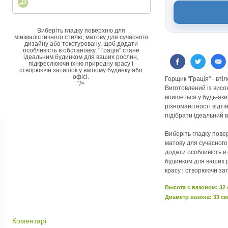
Виберіть гладку поверхню для
мінімалістичного стилю, матову для сучасного
дизайну або текстуровану, щоб додати
особливість в обстановку. "Грація" стане
ідеальним будинком для ваших рослин,
підкреслюючи їхню природну красу і
створюючи затишок у вашому будинку або
офісі.
Горщик "Грація" - вті
"/>
Виготовлений із висок
впишеться у будь-яки
різноманітності відті
підібрати ідеальний 
Виберіть гладку пове
матову для сучасного
додати особливість в 
будинком для ваших 
красу і створюючи за
Высота c вазоном: 32
Диаметр вазона: 33 см
Коментарі