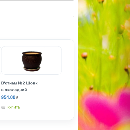
В'єтнам №2 Шовк
шоколадний
954.00
₴
КУПИТЬ