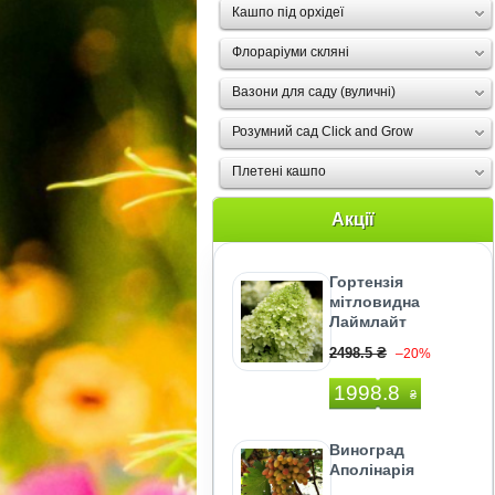
Кашпо під орхідеї
Флораріуми скляні
Вазони для саду (вуличні)
Розумний сад Click and Grow
Плетені кашпо
Акції
Гортензія
мітловидна
Лаймлайт
2498.5 ₴
–20%
1998.8
₴
Виноград
Аполінарія