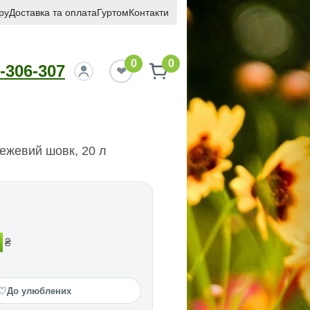
ру
Доставка та оплата
Гуртом
Контакти
0
0
-306-307
бежевий шовк, 20 л
₴
♡
До улюблених