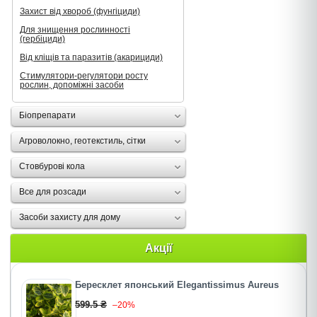
Захист від хвороб (фунгіциди)
Для знищення рослинності
(гербіциди)
Від кліщів та паразитів (акарициди)
Стимулятори-регулятори росту
рослин, допоміжні засоби
Біопрепарати
Агроволокно, геотекстиль, сітки
Стовбурові кола
Все для розсади
Засоби захисту для дому
Акції
Бересклет японський Elegantissimus Aureus
599.5 ₴
–20%