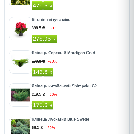
479.6
₴
Бігонія квітуча мікс
398.5 ₴
–30%
278.95
₴
Ялівець Середній Mordigan Gold
179.5 ₴
–20%
143.6
₴
Ялівець китайський Shimpaku С2
219.5 ₴
–20%
175.6
₴
Ялівець Лускатий Blue Swede
69.5 ₴
–20%