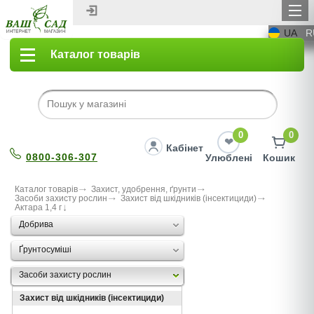
UA
R
Каталог товарів
0
0
Кабінет
0800-306-307
Улюблені
Кошик
Каталог товарів
Захист, удобрення, ґрунти
Засоби захисту рослин
Захист від шкідників (інсектициди)
Актара 1,4 г
Добрива
Ґрунтосуміші
Засоби захисту рослин
Захист від шкідників (інсектициди)