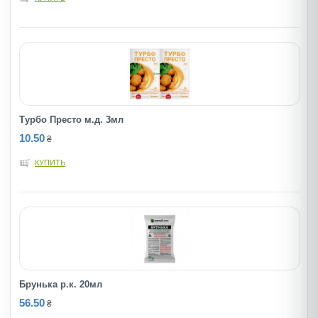
Турбо Престо м.д. 3мл
10.50
₴
КУПИТЬ
Брунька р.к. 20мл
56.50
₴