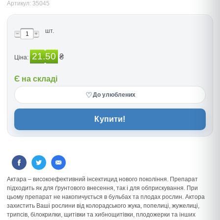
Артикул: 35045
шт.
21.50
₴
Ціна:
Є на складі
♡
До улюблених
Купити!
Актара – високоефективний інсектицид нового покоління. Препарат
підходить як для ґрунтового внесення, так і для обприскування. При
цьому препарат не накопичується в бульбах та плодах рослин. Актора
захистить Ваші рослини від колорадського жука, попелиці, жужелиці,
трипсів, білокрилки, щитівки та хибнощитівки, плодожерки та інших