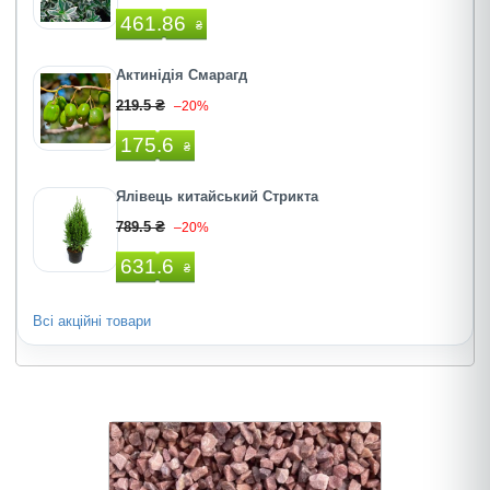
461.86
₴
Актинідія Смарагд
219.5 ₴
–20%
175.6
₴
Ялівець китайський Стрикта
789.5 ₴
–20%
631.6
₴
Всі акційні товари