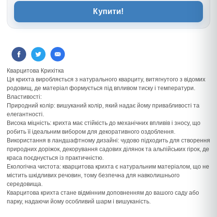
Купити!
Кварцитова Крихітка
Ця крихта виробляється з натурального кварциту, витягнутого з відомих
родовищ, де матеріал формується під впливом тиску і температури.
Властивості:
Природний колір: вишуканий колір, який надає йому привабливості та
елегантності.
Висока міцність: крихта має стійкість до механічних впливів і зносу, що
робить її ідеальним вибором для декоративного оздоблення.
Використання в ландшафтному дизайні: чудово підходить для створення
природних доріжок, декорування садових ділянок та альпійських гірок, де
краса поєднується із практичністю.
Екологічна чистота: кварцитова крихта є натуральним матеріалом, що не
містить шкідливих речовин, тому безпечна для навколишнього
середовища.
Кварцитова крихта стане відмінним доповненням до вашого саду або
парку, надаючи йому особливий шарм і вишуканість.