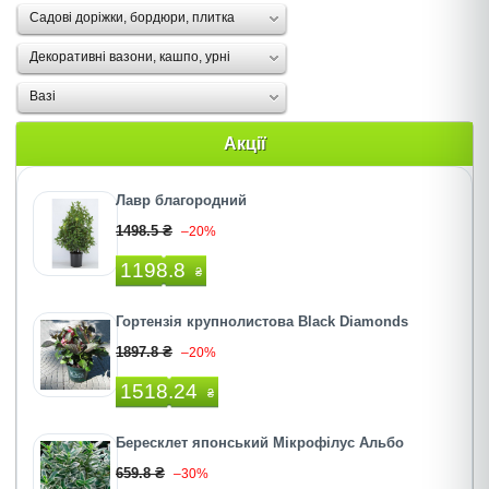
Садові доріжки, бордюри, плитка
Декоративні вазони, кашпо, урні
Вазі
Акції
Лавр благородний
1498.5 ₴
–20%
1198.8
₴
Гортензія крупнолистова Black Diamonds
1897.8 ₴
–20%
1518.24
₴
Бересклет японський Мікрофілус Альбо
659.8 ₴
–30%