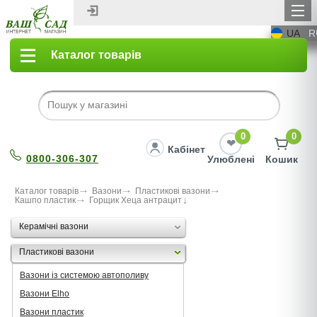
UA
R
Каталог товарів
0
0
Кабінет
0800-306-307
Улюблені
Кошик
Каталог товарів
Вазони
Пластикові вазони
Кашпо пластик
Горщик Хеца антрацит
Керамічні вазони
Пластикові вазони
Вазони із системою автополиву
Вазони Elho
Вазони пластик