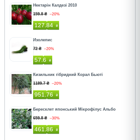
Нектарін Калдезі 2010
159.8 ₴
–20%
127.84
₴
Изолепис
72 ₴
–20%
57.6
₴
Кизильник гібридний Корал Бьюті
1189.7 ₴
–20%
951.76
₴
Бересклет японський Мікрофілус Альбо
659.8 ₴
–30%
461.86
₴