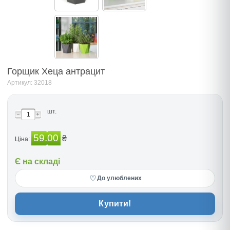
Горщик Хеца антрацит
Артикул: 32018
шт.
59.00
₴
Ціна:
Є на складі
♡
До улюблених
Купити!