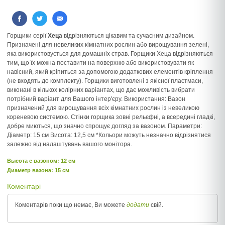
Горщики серії
Хеца
відрізняються цікавим та сучасним дизайном.
Призначені для невеликих кімнатних рослин або вирощування зелені,
яка використовується для домашніх страв. Горщики Хеца відрізняються
тим, що їх можна поставити на поверхню або використовувати як
навісний, який кріпиться за допомогою додаткових елементів кріплення
(не входять до комплекту). Горщики виготовлені з якісної пластмаси,
виконані в кількох колірних варіантах, що дає можливість вибрати
потрібний варіант для Вашого інтер'єру. Використання: Вазон
призначений для вирощування всіх кімнатних рослин із невеликою
кореневою системою. Стінки горщика зовні рельєфні, а всередині гладкі,
добре миються, що значно спрощує догляд за вазоном. Параметри:
Діаметр: 15 см Висота: 12,5 см *Кольори можуть незначно відрізнятися
залежно від налаштувань вашого монітора.
Высота c вазоном: 12 см
Диаметр вазона: 15 см
Коментарі
Коментарів поки що немає, Ви можете
додати
свій.