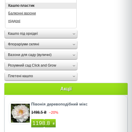
Кашпо пластик
Балконні вазони
піддоні
Кашпо під орхідеї
Флораріуми скляні
Вазони для саду (вуличні)
Розумний сад Click and Grow
Плетені кашпо
Акції
Півонія деревоподібний мікс
1498.5 ₴
–20%
1198.8
₴