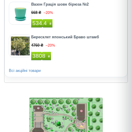
Вазон Грація шовк бірюза №2
668 ₴
–20%
534.4
₴
Бересклет японський Браво штамб
4760 ₴
–20%
3808
₴
Всі акційні товари