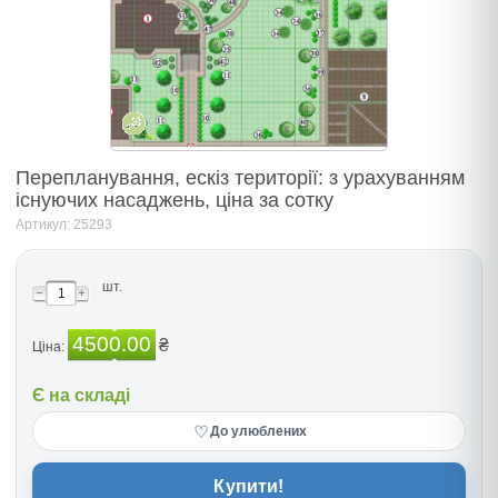
Перепланування, ескіз території: з урахуванням
існуючих насаджень, ціна за сотку
Артикул: 25293
шт.
4500.00
₴
Ціна:
Є на складі
♡
До улюблених
Купити!