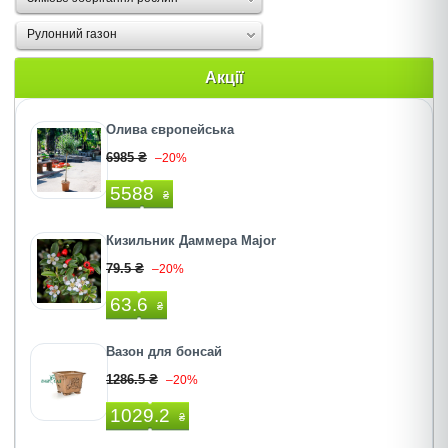
Рулонний газон
Акції
Олива європейська
6985 ₴
–20%
5588
₴
Кизильник Даммера Major
79.5 ₴
–20%
63.6
₴
Вазон для бонсай
1286.5 ₴
–20%
1029.2
₴