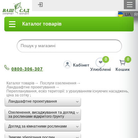
UA
R
Каталог товарів
0
0
Кабінет
0800-306-307
Улюблені
Кошик
Каталог товарів
Послуги озеленення
Ландшафтне проектування
Перепланування, ескіз території: з урахуванням існуючих насаджень,
ціна за сотку
Ландшафтне проектування
Озеленення, висаджування та догляд
за рослинами відкритого ґрунту
Догляд за кімнатними рослинами
Зимове зберігання рослин