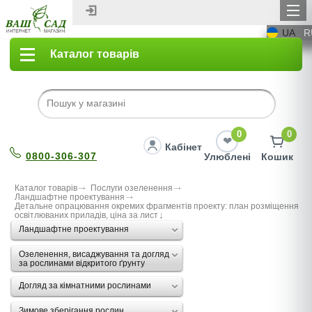
UA
R
Каталог товарів
0
0
Кабінет
0800-306-307
Улюблені
Кошик
Каталог товарів
Послуги озеленення
Ландшафтне проектування
Детальне опрацювання окремих фрагментів проекту: план розміщення
освітлюваних приладів, ціна за лист
Ландшафтне проектування
Озеленення, висаджування та догляд
за рослинами відкритого ґрунту
Догляд за кімнатними рослинами
Зимове зберігання рослин