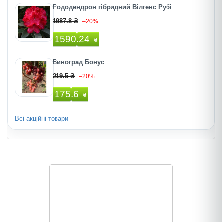
Рододендрон гібридний Вілгенс Рубі
1987.8 ₴
–20%
1590.24
₴
Виноград Бонус
219.5 ₴
–20%
175.6
₴
Всі акційні товари