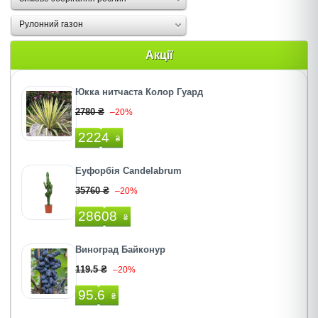
Рулонний газон
Акції
Юкка нитчаста Колор Гуард
2780 ₴
–20%
2224
₴
Еуфорбія Candelabrum
35760 ₴
–20%
28608
₴
Виноград Байконур
119.5 ₴
–20%
95.6
₴