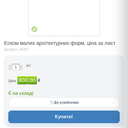
Ескізи малих архітектурних форм, ціна за лист
Артикул: 28367
шт.
800.00
₴
Ціна:
Є на складі
♡
До улюблених
Купити!