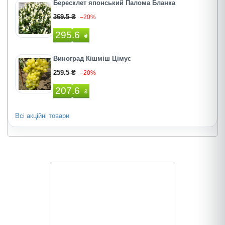
Бересклет японський Палома Бланка
369.5 ₴
–20%
295.6
₴
Виноград Кішміш Цімус
259.5 ₴
–20%
207.6
₴
Всі акційні товари