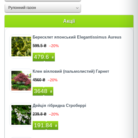
Рулонний газон
Акції
Бересклет японський Elegantissimus Aureus
599.5 ₴
–20%
479.6
₴
Клен віяловий (пальмолистий) Гарнет
4560 ₴
–20%
3648
₴
Дейція гібридна Строберрі
239.8 ₴
–20%
191.84
₴