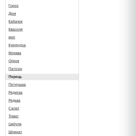
Горох
Діня
Кабачок
Квасоля
кріп
Кукурудза
Морква
Огірок
Патісон
Перець
Петрушка
Редиска
Редька
Салат
Томат
Цибуля
Шпинат