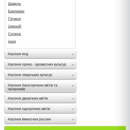
Щавель
Баклажан
Гірчиця
Цикорій
Селера
інше
Насіння ягід
Насіння пряно - ароматних культур
Насіння лікарських культур
Насіння багаторічних квітів та
чагарників
Насіння дворічних квітів
Насіння однорічних квітів
Насіння кімнатних рослин