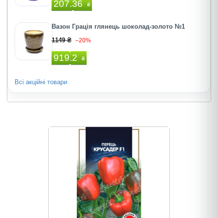
207.36
₴
Вазон Грація глянець шоколад-золото №1
1149 ₴
–20%
919.2
₴
Всі акційні товари