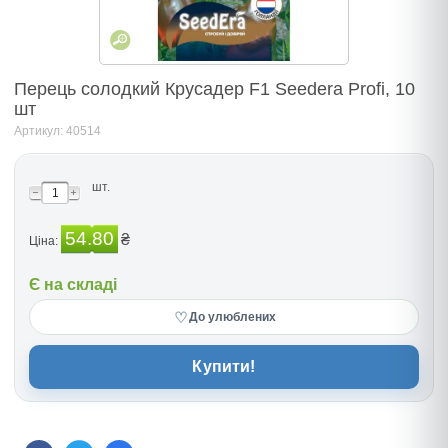
Перець солодкий Крусадер F1 Seedera Profi, 10
шт
Артикул: 40514
шт.
54.80
₴
Ціна:
Є на складі
♡
До улюблених
Купити!