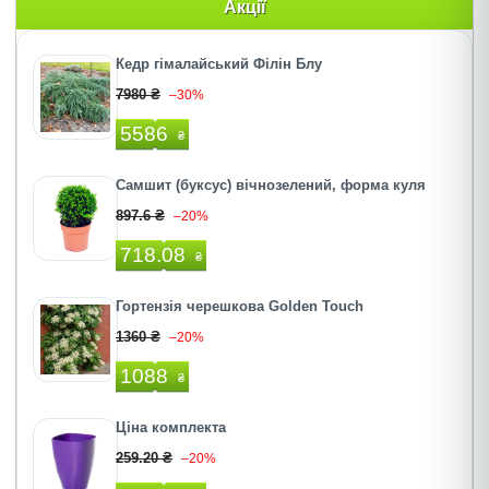
Акції
Кедр гімалайський Філін Блу
7980 ₴
–30%
5586
₴
Самшит (буксус) вічнозелений, форма куля
897.6 ₴
–20%
718.08
₴
Гортензія черешкова Golden Touch
1360 ₴
–20%
1088
₴
Ціна комплекта
259.20 ₴
–20%