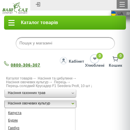
UA
R
Каталог товарів
0
0
Кабінет
0800-306-307
Улюблені
Кошик
Каталог товарів
Насіння та цибулини
Насіння овочевих культур
Перець
Перець солодкий Крусадер F1 Seedera Profi, 10 шт
Насіння газонних трав
Насіння овочевих культур
Капуста
Буряк
Гарбуз