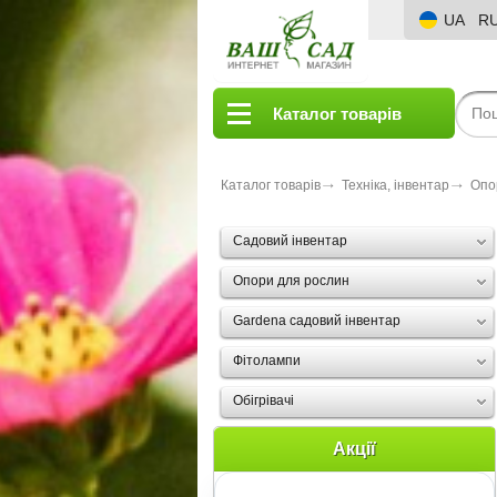
UA
R
Каталог товарів
Каталог товарів
Техніка, інвентар
Опо
Садовий інвентар
Опори для рослин
Gardena садовий інвентар
Фітолампи
Oбігрівачі
Акції