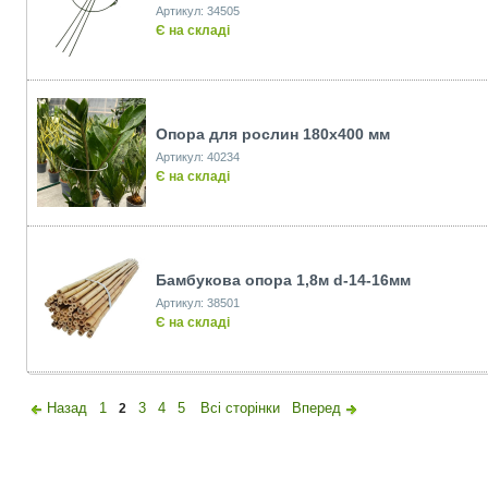
Артикул: 34505
Є на складі
Опора для рослин 180x400 мм
Артикул: 40234
Є на складі
Бамбукова опора 1,8м d-14-16мм
Артикул: 38501
Є на складі
Назад
1
3
4
5
Всі сторінки
Вперед
2