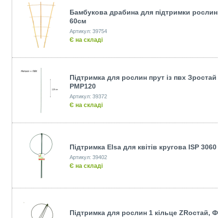
Бамбукова драбина для пiдтримки рослин
60см
Артикул: 39754
Є на складі
Підтримка для рослин прут із пвх Зростай
PMP120
Артикул: 39372
Є на складі
Підтримка Elsa для квітів кругова ISP 3060
Артикул: 39402
Є на складі
Підтримка для рослин 1 кільце ZRостай, 