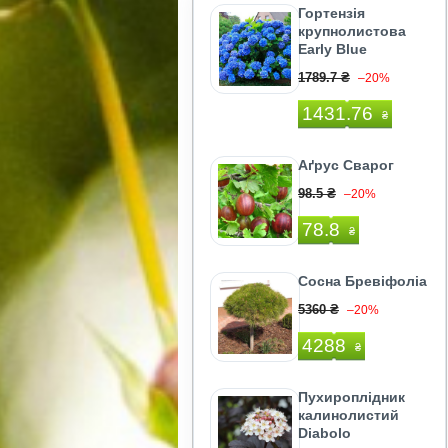
Гортензія
крупнолистова
Early Blue
1789.7 ₴
–20%
1431.76
₴
Аґрус Сварог
98.5 ₴
–20%
78.8
₴
Сосна Бревіфоліа
5360 ₴
–20%
4288
₴
Пухироплiдник
калинолистий
Diabolo