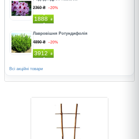
2360 ₴
–20%
1888
₴
Лавровішня Ротундифолія
4890 ₴
–20%
3912
₴
Всі акційні товари