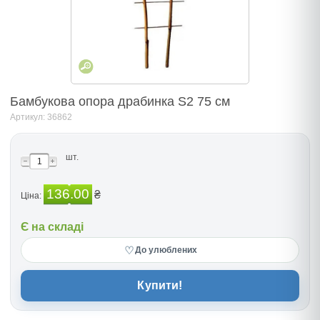
Бамбукова опора драбинка S2 75 см
Артикул: 36862
шт.
136.00
₴
Ціна:
Є на складі
♡
До улюблених
Купити!