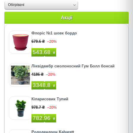
Oбігрівачі
Акції
Флоріс №1 шовк бордо
679.6 ₴
–20%
543.68
₴
Ліквідамбр смолоносний Гум Болл бонсай
4186 ₴
–20%
3348.8
₴
Кіпарисовик Тупий
978.7 ₴
–20%
782.96
₴
Рододендрон Kabarett