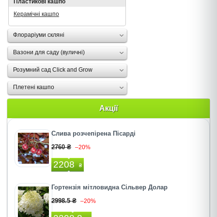
Пластикові кашпо
Керамічні кашпо
Флораріуми скляні
Вазони для саду (вуличні)
Розумний сад Click and Grow
Плетені кашпо
Акції
Слива розчепірена Пісарді
2760 ₴
–20%
2208
₴
Гортензія мітловидна Сільвер Долар
2998.5 ₴
–20%