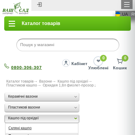
UA
R
Каталог товарів
0
0
Кабінет
0800-306-307
Улюблені
Кошик
Каталог товарів
Вазони
Кашпо під орхідеї
Пластикові кашпо
Орхидея 1,8л фиолет-прозор
Керамічні вазони
Пластикові вазони
Кашпо під орхідеї
Скляні кашпо