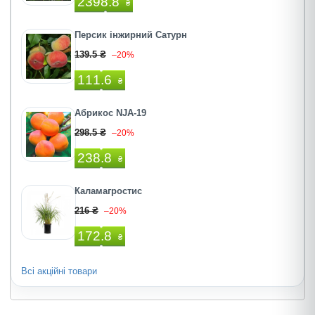
2398.8
₴
Персик інжирний Сатурн
139.5 ₴
–20%
111.6
₴
Абрикос NJA-19
298.5 ₴
–20%
238.8
₴
Каламагростис
216 ₴
–20%
172.8
₴
Всі акційні товари