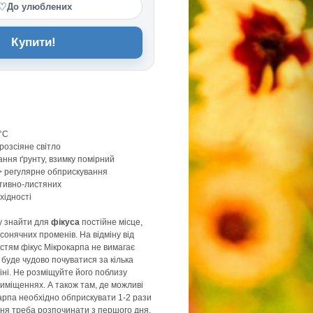
♡
До улюблених
Купити!
0°C
розсіяне світло
ання ґрунту, взимку помірний
 регулярне обприскування
тивно-листяних
хідності
у знайти для
фікуса
постійне місце,
сонячних променів. На відміну від
истям фікус Мікрокарпа не вимагає
 буде чудово почуватися за кілька
втіні. Не розміщуйте його поблизу
риміщеннях. А також там, де можливі
карпа необхідно обприскувати 1-2 рази
ня треба розпочинати з першого дня.