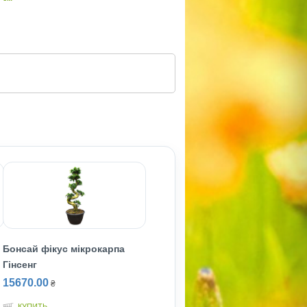
Бонсай фікус мікрокарпа
Гінсенг
15670.00
₴
КУПИТЬ