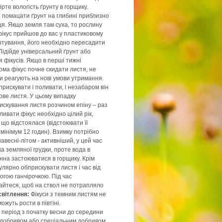
рте вологість ґрунту в горщику.
 помацати ґрунт на глибині приблизно
я. Якщо земля там суха, то рослину
ікус прийшов до вас у пластиковому
ртування, його необхідно пересадити
Підійде універсальний ґрунт або
 фікусів. Якщо в перші тижні
ома фікус почне скидати листя, не
си реагують на нові умови утримання.
рискувати і поливати, і незабаром він
ове листя. У цьому випадку
скування листя розчином епіну – раз
ивати фікус необхідно цілий рік,
що відстоялася (відстоювати її
мінімум 12 годин). Взимку потрібно
авесні-літом - активніший, у цей час
 земляної грудки, проте вода в
нна застоюватися в горщику. Крім
улярно обприскувати листя і час від
огою ганчірочкою. Під час
айтеся, щоб на ствол не потрапляло
світлення:
Фікуси з темним листям не
можуть рости в півтіні.
 період з початку весни до середини
м добривом або спеціальним добривом