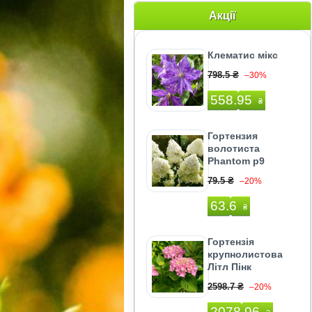
Акції
Клематис мікс
798.5 ₴
–30%
558.95
₴
Гортензия
волотиста
Phantom р9
79.5 ₴
–20%
63.6
₴
Гортензія
крупнолистова
Літл Пінк
2598.7 ₴
–20%
2078.96