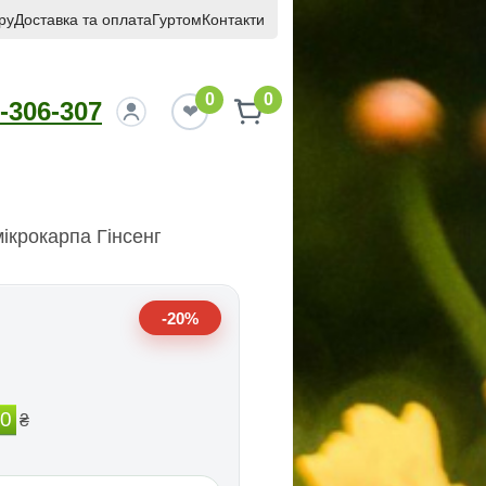
ру
Доставка та оплата
Гуртом
Контакти
0
0
-306-307
ікрокарпа Гінсенг
-20%
00
₴