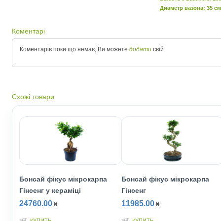
Диаметр вазона: 35 см
Коментарі
Коментарів поки що немає, Ви можете
додати
свій.
Схожі товари
Бонсай фікус мікрокарпа
Бонсай фікус мікрокарпа
Гінсенг у кераміці
Гінсенг
24760.00
11985.00
₴
₴
КУПИТЬ
КУПИТЬ