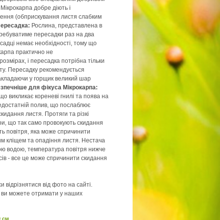
 Мікрокарпа добре діють і
лення (обприскування листя слабким
ересадка:
Рослина, представлена в
ребуватиме пересадки раз на два
есадці немає необхідності, тому що
карпа практично не
розмірах, і пересадка потрібна тільки
ту. Пересадку рекомендується
акладаючи у горщик великий шар
зпечніше для фікуса Мікрокарпа:
о викликає кореневі гнилі та поява на
едостатній полив, що послаблює
кидання листя. Протяги та різкі
и, що так само провокують скидання
сть повітря, яка може спричинити
м кліщем та опадіння листя. Нестача
ою водою, температура повітря нижче
сів - все це може спричинити скидання
 відрізнятися від фото на сайті.
ї ви можете отримати у наших
0 см