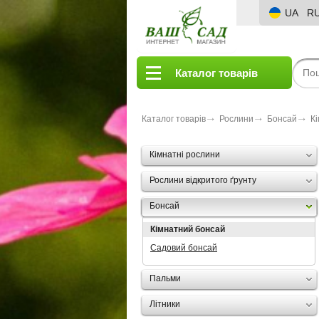
UA
R
Каталог товарів
Каталог товарів
Рослини
Бонсай
К
Кімнатні рослини
Рослини відкритого ґрунту
Бонсай
Кімнатний бонсай
Садовий бонсай
Пальми
Літники