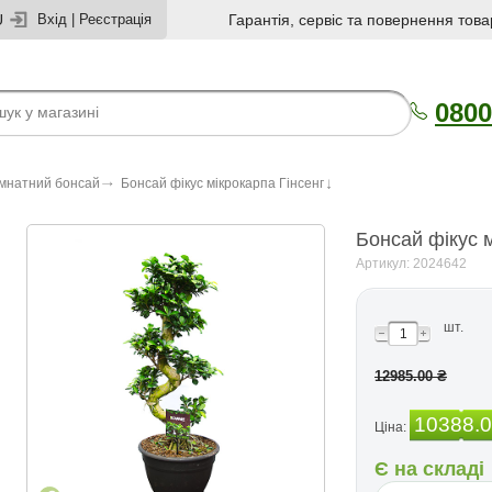
U
Вхід
|
Реєстрація
Гарантія, сервіс та повернення това
0800
імнатний бонсай
Бонсай фікус мікрокарпа Гінсенг
Бонсай фікус м
Артикул: 2024642
шт.
12985.00 ₴
10388.
Ціна:
Є на складі