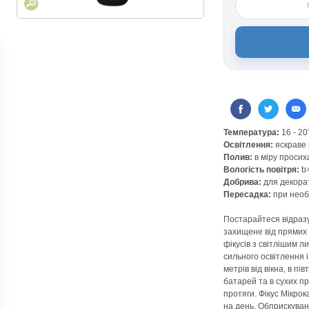
Температура:
16 - 2
Освітлення:
яскраве 
Полив:
в міру просих
Вологість повітря:
b>
Добрива:
для декора
Пересадка:
при необ
Постарайтеся відраз
захищене від прямих 
фікусів з світлішим л
сильного освітлення і
метрів від вікна, в пі
батарей та в сухих п
протяги. Фікус Мікро
на день. Обприскуван