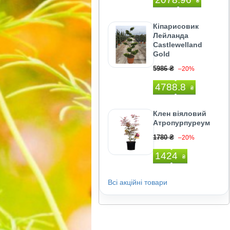
₴
Кіпарисовик
Лейланда
Castlewelland
Gold
5986 ₴
–20%
4788.8
₴
Клен віяловий
Атропурпуреум
1780 ₴
–20%
1424
₴
Всі акційні товари