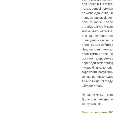
для бонсаїв. На фікус
позакореневі піджив
розчином добрива).
П
нашому каталозі, пот
роки. У щорічній пер
стовбур фікуса Мікро
збільшуватиметься в 
для відновлення ґрун
проводити навесні, з
дренажу.
Що найнебе
Надлишковий полив, щ
листі темних плям. Н
рослину та провокує с
перепади температур
листя. Низька вологі
зараження павутинни
світла, полив холодн
17 або вище 23 граду
фікусом листя.
*Рослини можуть трохи
Додаткові фотографі
консультантів.
Высота c вазоном: 10