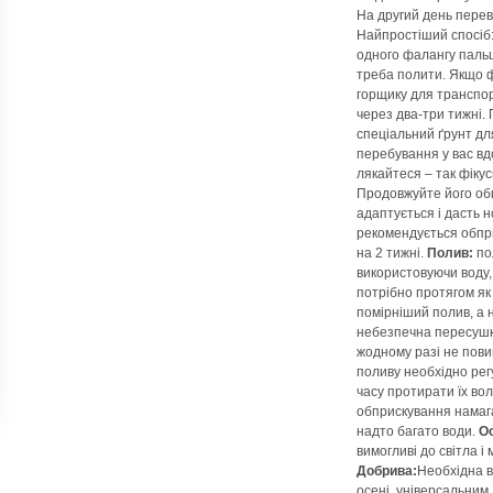
На другий день переві
Найпростіший спосіб:
одного фалангу пальц
треба полити. Якщо ф
горщику для транспо
через два-три тижні. 
спеціальний ґрунт для
перебування у вас вд
лякайтеся – так фіку
Продовжуйте його обп
адаптується і дасть н
рекомендується обпри
на 2 тижні.
Полив:
пол
використовуючи воду, 
потрібно протягом як 
помірніший полив, а н
небезпечна пересушка
жодному разі не пови
поливу необхідно рег
часу протирати їх вол
обприскування намаг
надто багато води.
О
вимогливі до світла і 
Добрива:
Необхідна в
осені, універсальни