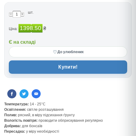
шт.
1398.50
₴
Ціна:
Є на складі
♡
До улюблених
Купити!
Температура:
14 - 25°C
Освітлення:
світле розташування
Полив:
рясний, в міру підсихання ґрунту
Вологість повітря:
проводити обприскування регулярно
Добрива:
для бонсаїв
Пересадка:
у міру необхідності