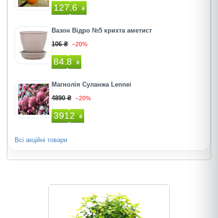
127.6
₴
Вазон Відро №5 крихта аметист
106 ₴
–20%
84.8
₴
Магнолія Суланжа Lennei
4890 ₴
–20%
3912
₴
Всі акційні товари