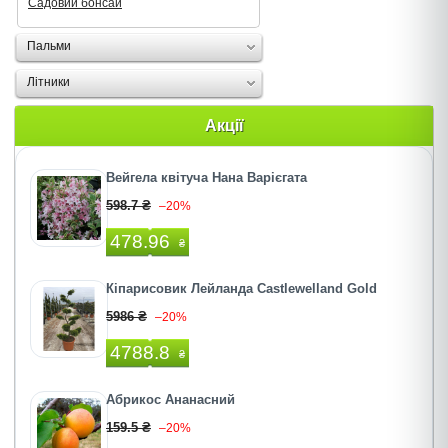
Садовий бонсай
Пальми
Літники
Акції
Вейгела квітуча Нана Варієгата
598.7 ₴
–20%
478.96
₴
Кіпарисовик Лейланда Castlewelland Gold
5986 ₴
–20%
4788.8
₴
Абрикос Ананасний
159.5 ₴
–20%