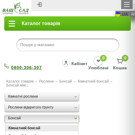
UA
R
Каталог товарів
0
0
Кабінет
0800-306-307
Улюблені
Кошик
Каталог товарів
Рослини
Бонсай
Кімнатний бонсай
Бонсай мікс
Кімнатні рослини
Рослини відкритого ґрунту
Бонсай
Кімнатний бонсай