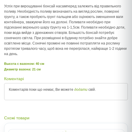
Успіх при вирощуванні бонсай насамперед залежить від правильного
поливу. Необхідність поливу визначають на вигляд рослин, поверхні
грунту, а також пробують грунт пальцем або оцінюють зменшення ваги
контейнера, зважуючи його на долоні. Поливати необхідно при
підсиханні верхнього шару ґрунту на 1-1,5см. Поливати необхідно доти,
поки вода вийде з дренажних отворів. Більшість бонсай потребує
сонячного світла. При розміщенні в будинку потрібно знайти добре
освітлене місце. Сонячні промені не повинні потрапляти на рослину
протягом тривалого часу, щоб вона не перегрілася, найкраще 1-2 години
на день.
Высота c вазоном: 40 см
Диаметр вазона: 21 см
Коментарі
Коментарів поки що немає, Ви можете
додати
свій.
Схожі товари