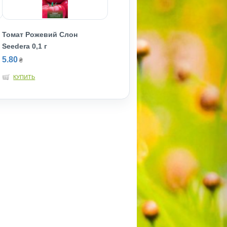
Томат Рожевий Слон
Seedera 0,1 г
5.80
₴
КУПИТЬ