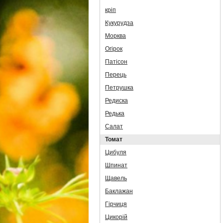
кріп
Кукурудза
Морква
Огірок
Патісон
Перець
Петрушка
Редиска
Редька
Салат
Томат
Цибуля
Шпинат
Щавель
Баклажан
Гірчиця
Цикорій