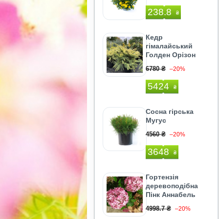
238.8
₴
Кедр
гімалайський
Голден Орізон
6780 ₴
–20%
5424
₴
Сосна гірська
Мугус
4560 ₴
–20%
3648
₴
Гортензія
деревоподібна
Пінк Аннабель
4998.7 ₴
–20%