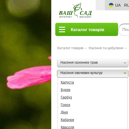
UA
R
Каталог товарів
Каталог товарів
Насіння та цибулини
Насіння газонних трав
Насіння овочевих культур
Капуста
Буряк
Гарбуз
Горох
Діня
Кабачок
Квасоля