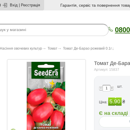
U
Вхід
|
Реєстрація
Гарантія, сервіс та повернення това
0800
Насіння овочевих культур
Томат
Томат Де-Барао рожевий 0.1г
Томат Де-Бара
Артикул: 15837
шт.
5.90
₴
Ціна:
Є на складі