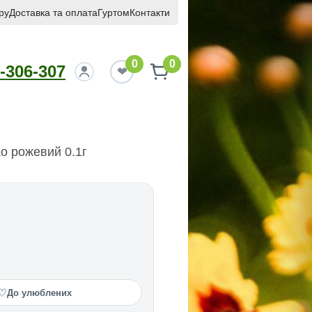
ру
Доставка та оплата
Гуртом
Контакти
0
0
-306-307
о рожевий 0.1г
♡
До улюблених