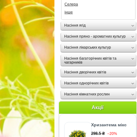
Селера
інше
Насіння ягід
Насіння пряно - ароматних культур
Насіння лікарських культур
Насіння багаторічних квітів та
чагарників
Насіння дворічних квітів
Насіння однорічних квітів
Насіння кімнатних рослин
Акції
Хризантема мікс
298.5 ₴
–20%