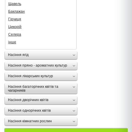
Щавель
Баклажан
Гірчиця
Цикорій
Селера
інше
Насіння ягід
Насіння пряно - ароматних культур
Насіння лікарських культур
Насіння багаторічних квітів та
чагарників
Насіння дворічних квітів
Насіння однорічних квітів
Насіння кімнатних рослин