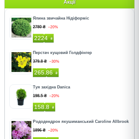
Акції
Ялина звичайна Нідіформіс
2780 ₴
–20%
2224
₴
Перстач кущовий Голдфінгер
379.8 ₴
–30%
265.86
₴
Туя західна Danica
198.5 ₴
–20%
158.8
₴
Рододендрон якушиманський Caroline Allbrook
1896 ₴
–20%