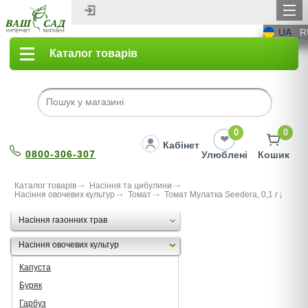
UA
R
Каталог товарів
0
0
Кабінет
0800-306-307
Улюблені
Кошик
Каталог товарів
Насіння та цибулини
Насіння овочевих культур
Томат
Томат Мулатка Seedera, 0,1 г
Насіння газонних трав
Насіння овочевих культур
Капуста
Буряк
Гарбуз