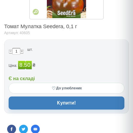
Томат Мулатка Seedera, 0,1 г
Артикул: 40605
шт.
8.50
₴
Ціна:
Є на складі
♡
До улюблених
Купити!