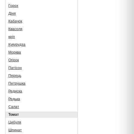
Горох
Діня
Кабачок
Квасоля
кріп
Кукурудза
Морква
Огірок
Патісон
Перець
Петрушка
Редиска
Редька
Салат
Томат
Цибуля
Шпинат