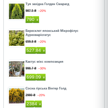
Туя західна Голден Смарагд
987.5 ₴
–20%
790
₴
Бересклет японський Мікрофілус
Ауреоварієгатус
659.8 ₴
–20%
527.84
₴
Кактус мiкс композиция
998.7 ₴
–30%
699.09
₴
Сосна гірська Вінтер Голд
2980 ₴
–20%
2384
₴