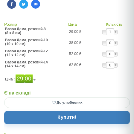
Розмір
Ціна
Кількість
Вазон Дама, розовий-8
29.00
₴
(8 x 8 см)
Вазон Дама, розовий-10
38.00
₴
(10 x 10 см)
Вазон Дама, розовий-12
52.00
₴
(12 x 12 см)
Вазон Дама, розовий-14
62.80
₴
(14 x 14 см)
29.00
Ціна :
₴
Є на складі
♡
До улюблених
Купити!