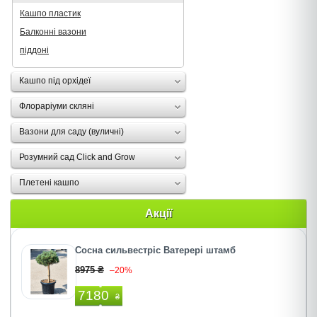
Кашпо пластик
Балконні вазони
піддоні
Кашпо під орхідеї
Флораріуми скляні
Вазони для саду (вуличні)
Розумний сад Click and Grow
Плетені кашпо
Акції
Сосна сильвестріс Ватерері штамб
8975 ₴
–20%
7180
₴