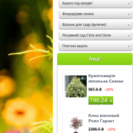
Кашпо під орхідеї
Флораріуми скляні
Вазони для саду (вуличні)
Розумний сад Click and Grow
Плетені кашпо
Акції
Криптомерія
японська Секкан
987.8 ₴
–20%
790.24
₴
Клен віяловий
Роял Гарнет
2398.5 ₴
–20%