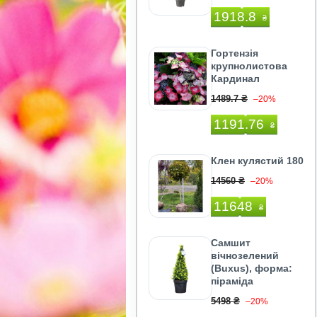
1918.8
₴
Гортензія
крупнолистова
Кардинал
1489.7 ₴
–20%
1191.76
₴
Клен кулястий 180
14560 ₴
–20%
11648
₴
Самшит
вічнозелений
(Buxus), форма:
піраміда
5498 ₴
–20%