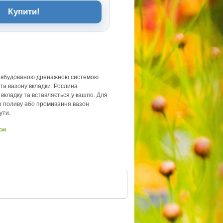
Купити!
з вбудованою дренажною системою.
та вазону вкладки. Рослина
 вкладку та вставляється у кашпо. Для
о поливу або промивання вазон
ути.
 см