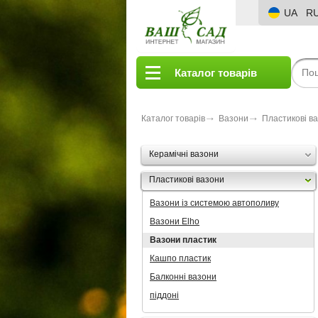
UA
R
Каталог товарів
Каталог товарів
Вазони
Пластикові в
Керамічні вазони
Пластикові вазони
Вазони із системою автополиву
Вазони Elho
Вазони пластик
Кашпо пластик
Балконні вазони
піддоні