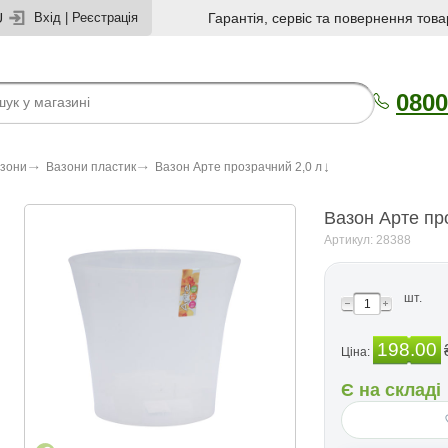
U
Вхід
|
Реєстрація
Гарантія, сервіс та повернення това
0800
азони
Вазони пластик
Вазон Арте прозрачний 2,0 л
Вазон Арте пр
Артикул: 28388
шт.
198.00
Ціна:
Є на складі