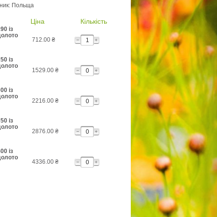
бник: Польща
Ціна
Кількість
90 із
долото
712.00
₴
50 із
долото
1529.00
₴
00 із
долото
2216.00
₴
50 із
долото
2876.00
₴
00 із
долото
4336.00
₴