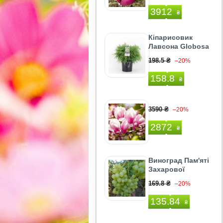
3912
₴
Кіпарисовик
Лавсона Globosa
198.5 ₴
–20%
158.8
₴
3590 ₴
–20%
2872
₴
Виноград Пам'яті
Захарової
169.8 ₴
–20%
135.84
₴