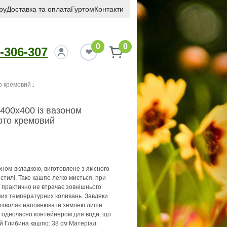
ру
Доставка та оплата
Гуртом
Контакти
0
0
-306-307
о кремовий
 400х400 із вазоном
ото кремовий
ном-вкладкою, виготовлене з якісного
стилі. Таке кашпо легко миється, при
ї практично не втрачає зовнішнього
ізних температурних коливань. Завдяки
 дозволяє наповнювати землею лише
и одночасно контейнером для води, що
ий Глибина кашпо: 38 см Матеріал: