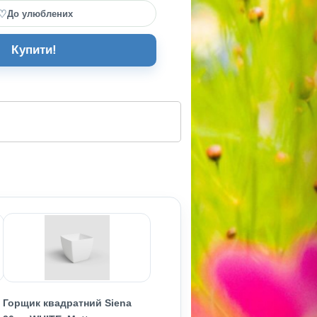
♡
До улюблених
Купити!
Горщик квадратний Siena