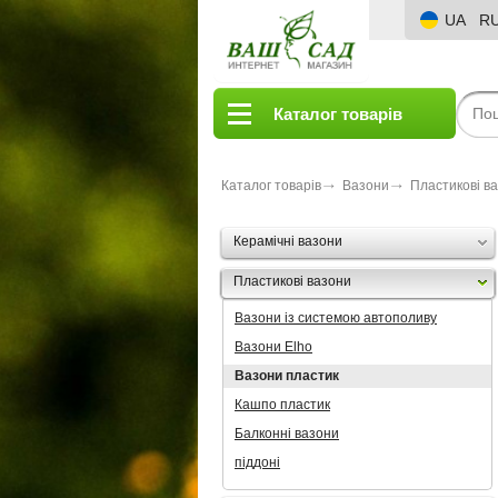
UA
R
Каталог товарів
Каталог товарів
Вазони
Пластикові в
Керамічні вазони
Пластикові вазони
Вазони із системою автополиву
Вазони Elho
Вазони пластик
Кашпо пластик
Балконні вазони
піддоні