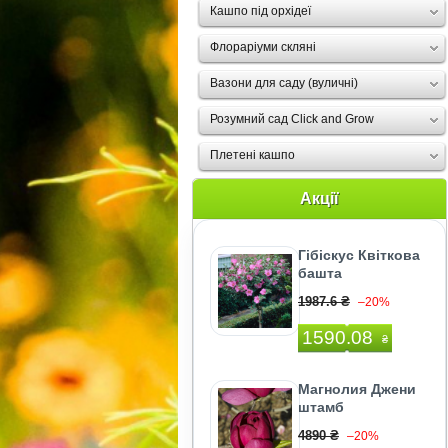
Кашпо під орхідеї
Флораріуми скляні
Вазони для саду (вуличні)
Розумний сад Click and Grow
Плетені кашпо
Акції
Гібіскус Квіткова
башта
1987.6 ₴
–20%
1590.08
₴
Магнолия Джени
штамб
4890 ₴
–20%