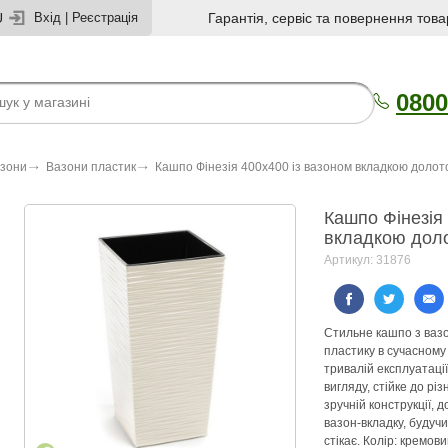
U
Вхід
|
Реєстрація
Гарантія, сервіс та повернення това
0800
азони
Вазони пластик
Кашпо Фінезія 400х400 із вазоном вкладкою долот
Кашпо Фінезія
вкладкою дол
Артикул: 31876
Стильне кашпо з вазо
пластику в сучасному 
тривалій експлуатаці
вигляду, стійке до р
зручній конструкції,
вазон-вкладку, будуч
стікає. Колір: кремов