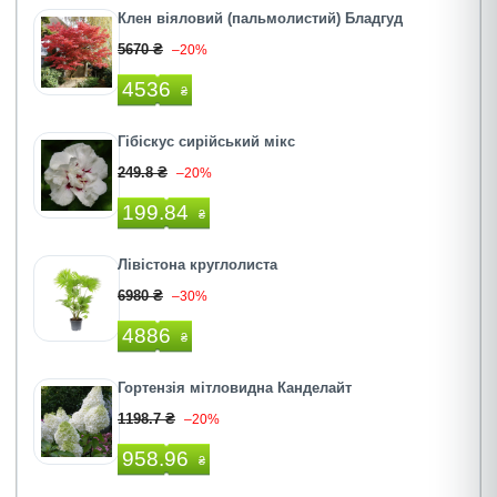
Клен віяловий (пальмолистий) Бладгуд
5670 ₴
–20%
4536
₴
Гібіскус сирійський мікс
249.8 ₴
–20%
199.84
₴
Лівістона круглолиста
6980 ₴
–30%
4886
₴
Гортензія мітловидна Канделайт
1198.7 ₴
–20%
958.96
₴