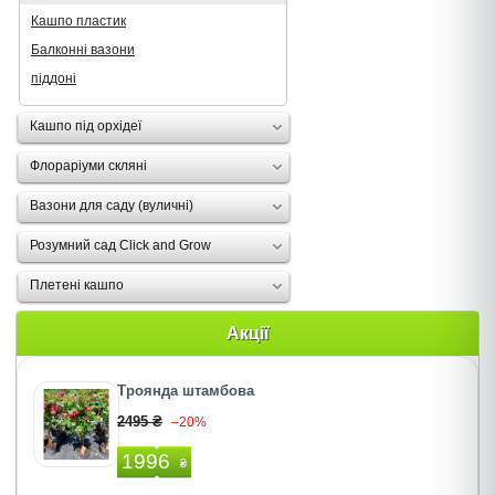
Кашпо пластик
Балконні вазони
піддоні
Кашпо під орхідеї
Флораріуми скляні
Вазони для саду (вуличні)
Розумний сад Click and Grow
Плетені кашпо
Акції
Троянда штамбова
2495 ₴
–20%
1996
₴