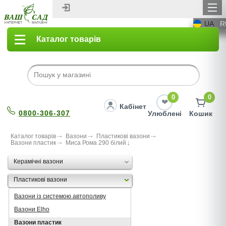
UA
R
Каталог товарів
0
0
Кабінет
0800-306-307
Улюблені
Кошик
Каталог товарів
Вазони
Пластикові вазони
Вазони пластик
Миса Рома 290 бiлий
Керамічні вазони
Пластикові вазони
Вазони із системою автополиву
Вазони Elho
Вазони пластик