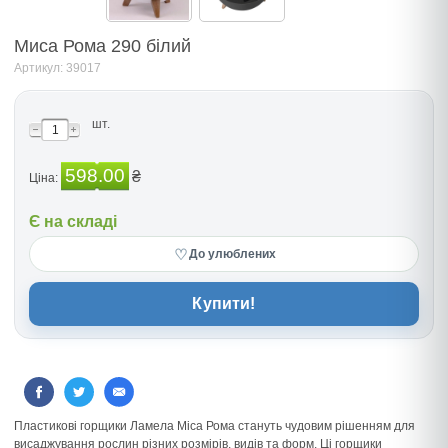
Миса Рома 290 бiлий
Артикул: 39017
шт.
598.00
₴
Ціна:
Є на складі
♡
До улюблених
Купити!
Пластикові горщики Ламела Міса Рома стануть чудовим рішенням для
висаджування рослин різних розмірів, видів та форм. Ці горщики