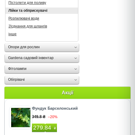
Пістолети для поливу
Лійки та обприскувачі
Розпилювачі води
З'єднання для шлангів
інше
Опори для рослин
Gardena садовий інвентар
Фітолампи
Oбігрівачі
Акції
Фундук Барселонський
349.8 ₴
–20%
279.84
₴