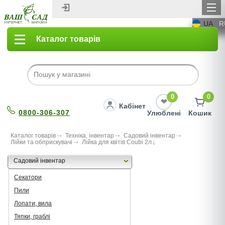
UA
R
Каталог товарів
0
0
Кабінет
0800-306-307
Улюблені
Кошик
Каталог товарів
Техніка, інвентар
Садовий інвентар
Лійки та обприскувачі
Лійка для квітів Coubi 2л
Садовий інвентар
Секатори
Пили
Лопати, вила
Тяпки, граблі