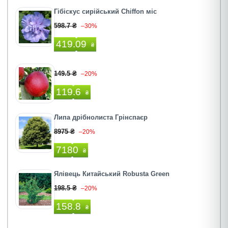
Гібіскус сирійський Chiffon міс
598.7 ₴
–30%
419.09
₴
149.5 ₴
–20%
119.6
₴
Липа дрібнолиста Грінспаєр
8975 ₴
–20%
7180
₴
Ялівець Китайський Robusta Green
198.5 ₴
–20%
158.8
₴