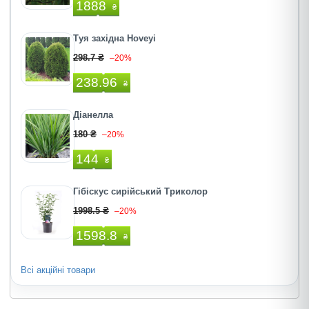
1888
₴
Туя західна Hoveyi
298.7 ₴
–20%
238.96
₴
Діанелла
180 ₴
–20%
144
₴
Гібіскус сирійський Триколор
1998.5 ₴
–20%
1598.8
₴
Всі акційні товари