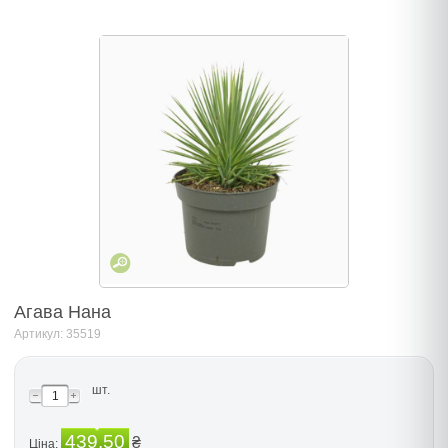
Агава Нана
Артикул: 35519
шт.
439.50
₴
Ціна: