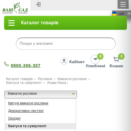
UA
R
Каталог товарів
0
0
Кабінет
0800-306-307
Улюблені
Кошик
Каталог товарів
Рослини
Кімнатні рослини
Кактуси та суккуленті
Агава Нана
Кімнатні рослини
Квітучі кімнатні рослини
Декоративно-листяні
Орхідеї
Кактуси та суккуленті