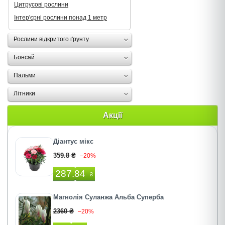
Цитрусові рослини
Інтер'єрні рослини понад 1 метр
Рослини відкритого ґрунту
Бонсай
Пальми
Літники
Акції
Діантус мікс
359.8 ₴
–20%
287.84
₴
Магнолія Суланжа Альба Суперба
2360 ₴
–20%