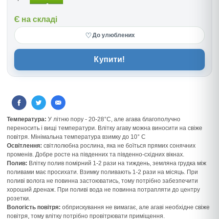
Є на складі
♡
До улюблених
Купити!
Температура:
У літню пору - 20-28°С, але агава благополучно
переносить і вищі температури. Влітку агаву можна виносити на свіже
повітря. Мінімальна температура взимку до 10° С
Освітлення:
світлолюбна рослина, яка не боїться прямих сонячних
променів. Добре росте на південних та південно-східних вікнах.
Полив:
Влітку полив помірний 1-2 рази на тиждень, земляна грудка між
поливами має просихати. Взимку поливають 1-2 рази на місяць. При
поливі волога не повинна застоюватись, тому потрібно забезпечити
хороший дренаж. При поливі вода не повинна потрапляти до центру
розетки.
Вологість повітря:
обприскування не вимагає, але агаві необхідне свіже
повітря, тому влітку потрібно провітрювати приміщення.