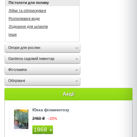
Пістолети для поливу
Лійки та обприскувачі
Розпилювачі води
З'єднання для шлангів
інше
Опори для рослин
Gardena садовий інвентар
Фітолампи
Oбігрівачі
Акції
Юкка філаментозу
2460 ₴
–20%
1968
₴