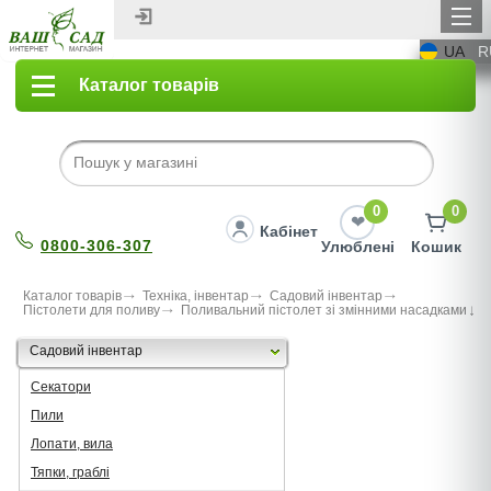
UA
R
Каталог товарів
0
0
Кабінет
0800-306-307
Улюблені
Кошик
Каталог товарів
Техніка, інвентар
Садовий інвентар
Пістолети для поливу
Поливальний пістолет зі змінними насадками
Садовий інвентар
Секатори
Пили
Лопати, вила
Тяпки, граблі