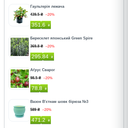
Гаультерія лежача
439.5 ₴
–20%
351.6
₴
Бересклет японський Green Spire
369.8 ₴
–20%
295.84
₴
Аґрус Сварог
98.5 ₴
–20%
78.8
₴
Вазон В'єтнам шовк бірюза №3
589 ₴
–20%
471.2
₴