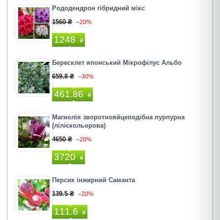
Рододендрон гібридний мікс
1560 ₴
–20%
1248
₴
Бересклет японський Мікрофілус Альбо
659.8 ₴
–30%
461.86
₴
Магнолія зворотнояйцеподібна пурпурна
(лілієкольорова)
4650 ₴
–20%
3720
₴
Персик інжирний Саманта
139.5 ₴
–20%
111.6
₴