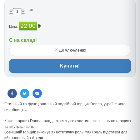
шт.
92.00
₴
Ціна:
Є на складі
♡
До улюблених
Купити!
Стильний та функціональний подвійний горщик Donna, українського
виробництва.
Кожен горщик Donna складається з двох частин – зовнішнього горщика
та внутрішнього.
Зовнішній горщик виконує як естетичну роль, так і роль підставки для
збирання зайвої води.