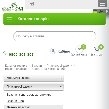
UA
R
Каталог товарів
0
0
Кабінет
0800-306-307
Улюблені
Кошик
Каталог товарів
Вазони
Пластикові вазони
Вазони пластик
Донна 1,2л бежев-бiлий
Керамічні вазони
Пластикові вазони
Вазони із системою автополиву
Вазони Elho
Вазони пластик