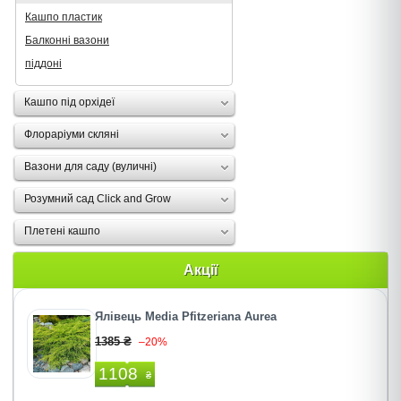
Кашпо пластик
Балконні вазони
піддоні
Кашпо під орхідеї
Флораріуми скляні
Вазони для саду (вуличні)
Розумний сад Click and Grow
Плетені кашпо
Акції
Ялівець Media Pfitzeriana Aurea
1385 ₴
–20%
1108
₴